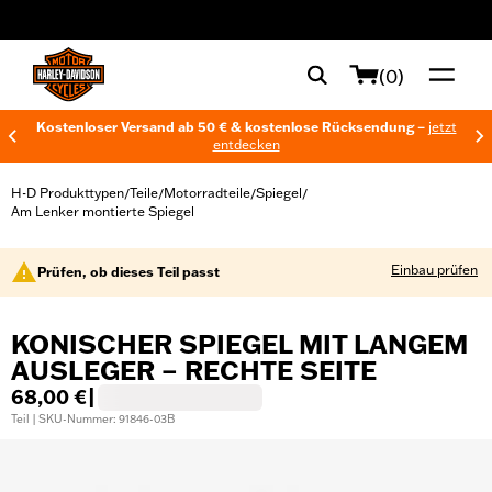
web accessibility
(0)
Kostenloser Versand ab 50 € & kostenlose Rücksendung –
jetzt
entdecken
H-D Produkttypen
Teile
Motorradteile
Spiegel
/
/
/
/
Am Lenker montierte Spiegel
Einbau prüfen
Prüfen, ob dieses Teil passt
KONISCHER SPIEGEL MIT LANGEM
AUSLEGER – RECHTE SEITE
68,00 €
|
Teil | SKU-Nummer: 91846-03B