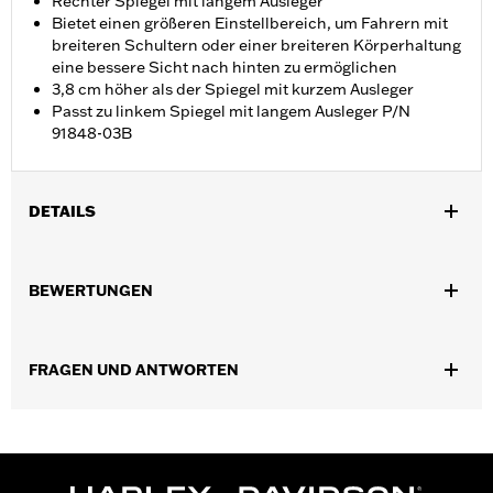
Rechter Spiegel mit langem Ausleger
Bietet einen größeren Einstellbereich, um Fahrern mit
breiteren Schultern oder einer breiteren Körperhaltung
eine bessere Sicht nach hinten zu ermöglichen
3,8 cm höher als der Spiegel mit kurzem Ausleger
Passt zu linkem Spiegel mit langem Ausleger P/N
91848-03B
DETAILS
Geeignet für Modelle ab ’82 (außer FLHR, FLHRC und FLHRSE
von ’14 bis ’16, FLHTKSE ab ’14, FLHX ab ’24, FLHXSE ab ’23,
BEWERTUNGEN
FLHXU ab ’25, FLTRX ab ’24, FLTRXSE ab ’18, FLTRXRRSE ab
’25, FLTRXSTSE ab ’24 sowie Revolution Max, VRSCF und
XG750A Modelle). Für Street Glide Modelle ist der separate Kauf
FRAGEN UND ANTWORTEN
des Verkleidungssteckersatzes P/N 57300063 erforderlich.
Nicht für XL1200X mit unterhalb des Lenkers montierten
Spiegeln.
Befestigungsart:
Lenkerhalterung
Seite des Motorrads:
Rechts