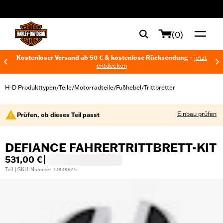
web accessibility
(0)
Kostenloser Versand ab 50 € & kostenlose Rücksendung –
jetzt
entdecken
H-D Produkttypen
Teile
Motorradteile
Fußhebel
Trittbretter
/
/
/
/
Einbau prüfen
Prüfen, ob dieses Teil passt
DEFIANCE FAHRERTRITTBRETT-KIT
531,00 €
|
Teil | SKU-Nummer: 50500515