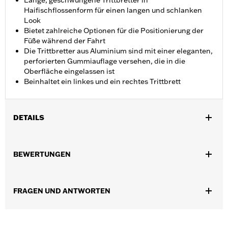
Lange, geschwungene Trittbretter in
Haifischflossenform für einen langen und schlanken
Look
Bietet zahlreiche Optionen für die Positionierung der
Füße während der Fahrt
Die Trittbretter aus Aluminium sind mit einer eleganten,
perforierten Gummiauflage versehen, die in die
Oberfläche eingelassen ist
Beinhaltet ein linkes und ein rechtes Trittbrett
DETAILS
Für FLD ’12–’16, FL Softail® ’00–’17, Touring ab ’00 (außer
FLHTCUL und FLHTKL) sowie Trike Modelle ’09–’13. Der Einbau
BEWERTUNGEN
an Softail® FLS, FLSS, FLSTFB, FLSTFBS und FLSTN
Modellen ’00–’17 erfordert den Seitenständer P/N 50087-07A.
Nicht in Verbindung mit Ergo Seitenständer P/N 50000091 oder
FRAGEN UND ANTWORTEN
Seitenständerverlängerung P/N 50233-00, 50000008 oder
50000023.
Installationsanleitung
Kollektion:
Defiance