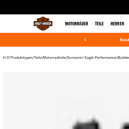
web accessibility
MOTORRÄDER
TEILE
HERREN
Kost
H-D Produkttypen
Teile
Motorradteile
Screamin’ Eagle Performance
Build
/
/
/
/