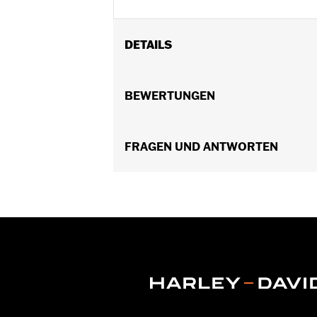
DETAILS
Austausch-Einspritzventile für Tourin
Motor. Für einen ordnungsgemäßen Ein
BEWERTUNGEN
Weitere Einzelheiten erfahren Sie von
Installationsanleitung
HÃ¤ndlerinstallation empfohlen:
FRAGEN UND ANTWORTEN
Ja
ECM-Kalibrierung erforderlich:
Ja
In Einheiten erhältlich:
Paar
In der Box:
2 High-Flow Einspritzventi
GARANTIE:
,,,,,,,,,,,,,,,,,,,,,,,,,,,,,,,,,,,,,,,,,,,,,,,,,
ZERTIFIZIERUNG:
Entspricht in 49 U
Harley-Davidson® Motorräder, die
öffentlichen Straßen, sondern mö
Hochleistungskomponenten entspr
schadstoffgeregelte Fahrzeuge ve
kann erhebliche Geldbußen und an