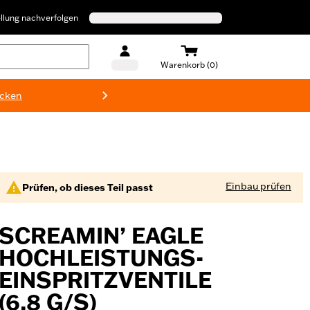
llung nachverfolgen
Warenkorb (0)
ecken
Harley-D
Einbau prüfen
Prüfen, ob dieses Teil passt
SCREAMIN’ EAGLE
HOCHLEISTUNGS-
EINSPRITZVENTILE
(6,8 G/S)