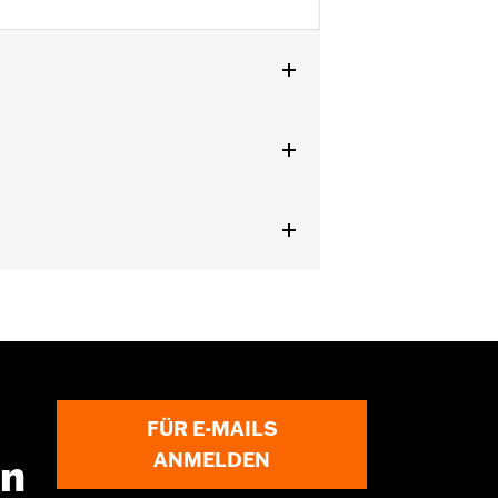
ght Stage IV 135 CI Performance Crate
 Screamin’ Eagle Pro Street Tuner.
fiziert wurden, dürfen nicht auf
hren werden. Diese
FÜR E-MAILS
en aber NICHT in Kalifornien für
ANMELDEN
en
rnischen Richtlinien zur Manipulation
ormance Produkte sind nur für