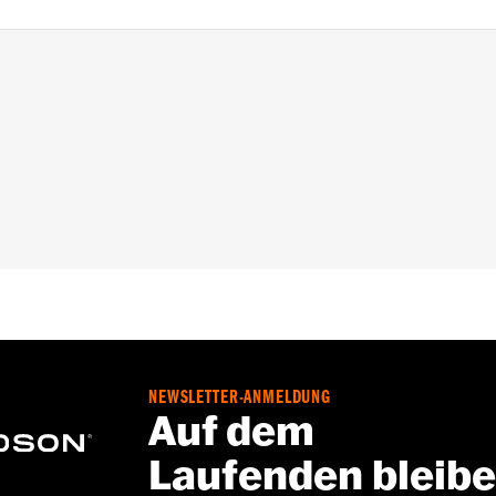
g Modelle von ’21 bis ’25 mit Screamin’ Eagle Milwaukee-Ei
bau erfordern alle Modelle eine ECM-Kalibrierung mit dem
 Ihrem Händler.
le und Installationsanleitung
,,,,,,,,,,,,,,,,,,,
S-Bundesstaaten den EPA-Vorschriften.
 mit einigen Screamin’ Eagle® Performance Produkten modi
NEWSLETTER-ANMELDUNG
glicherweise nur noch auf abgesperrten Rennstrecken gefa
Auf dem
echen in 49 US-Bundesstaaten den EPA-Vorschriften, dürf
Laufenden bleib
rkauft oder verwendet werden. Ein Verstoß gegen die kalifo
dere Strafen nach sich ziehen. Die Screamin’ Eagle® Perf