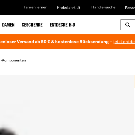
Fahren lernen
Händlersuche
Probefahrt
Beste
DAMEN
GESCHENKE
ENTDECKE H-D
enloser Versand ab 50 € & kostenlose Rücksendung –
jetzt entd
er-Komponenten