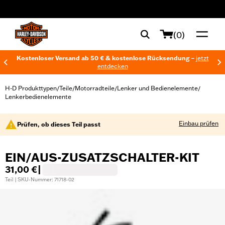
web accessibility
(0)
Kostenloser Versand ab 50 € & kostenlose Rücksendung –
jetzt
entdecken
H-D Produkttypen
Teile
Motorradteile
Lenker und Bedienelemente
/
/
/
/
Lenkerbedienelemente
Einbau prüfen
Prüfen, ob dieses Teil passt
EIN/AUS-ZUSATZSCHALTER-KIT
31,00 €
|
Teil | SKU-Nummer: 71718-02