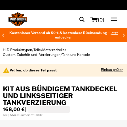
web accessibility
(0)
Kostenloser Versand ab 50 € & kostenlose Rücksendung –
jetzt
entdecken
H-D Produkttypen
Teile
Motorradteile
/
/
/
Custom-Zubehör und -Verzierungen
Tank und Konsole
/
Einbau prüfen
Prüfen, ob dieses Teil passt
KIT AUS BÜNDIGEM TANKDECKEL
UND LINKSSEITIGER
TANKVERZIERUNG
168,00 €
|
Teil | SKU-Nummer: 61100132