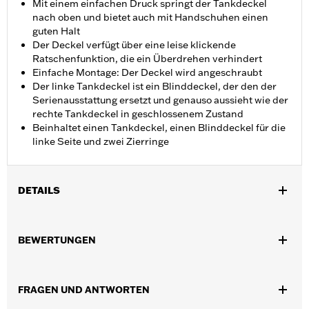
Mit einem einfachen Druck springt der Tankdeckel
nach oben und bietet auch mit Handschuhen einen
guten Halt
Der Deckel verfügt über eine leise klickende
Ratschenfunktion, die ein Überdrehen verhindert
Einfache Montage: Der Deckel wird angeschraubt
Der linke Tankdeckel ist ein Blinddeckel, der den der
Serienausstattung ersetzt und genauso aussieht wie der
rechte Tankdeckel in geschlossenem Zustand
Beinhaltet einen Tankdeckel, einen Blinddeckel für die
linke Seite und zwei Zierringe
DETAILS
Für FLDE, FLFB, FLFBS, FLHC, FLHCS, FLSB, FLSL, FXLR,
FXLRS und FXLRST Modelle ’18–’21.
BEWERTUNGEN
Installationsanleitung
In Einheiten erhältlich:
Jeweils
In der Box:
Linker und rechter Tankdeckel, zwei Zierringe und
FRAGEN UND ANTWORTEN
Installationsanleitung