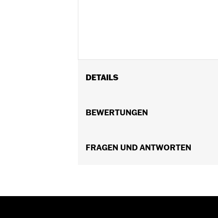
DETAILS
Universell einsetzbar.
In Einheiten erhältlich:
BEWERTUNGEN
Jeweils
In der Box:
5 verchromte Hutmuttern
FRAGEN UND ANTWORTEN