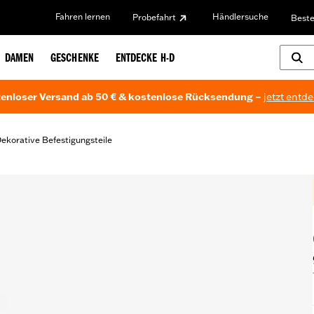
Fahren lernen
Händlersuche
Probefahrt
Beste
DAMEN
GESCHENKE
ENTDECKE H-D
enloser Versand ab 50 € & kostenlose Rücksendung –
jetzt entd
ekorative Befestigungsteile