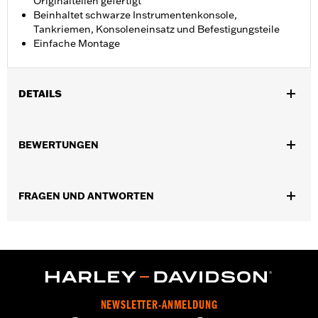
Originalteilen gefertigt
Beinhaltet schwarze Instrumentenkonsole,
Tankriemen, Konsoleneinsatz und Befestigungsteile
Einfache Montage
DETAILS
Geeignet für FLFB, FLFBS und FLSB ab ’18 sowie FLSTFI
Modelle ab ’25.
BEWERTUNGEN
Installationsanleitung
In Einheiten erhältlich:
Jeweils
In der Box:
Schwarze Instrumentenkonsole, Tankriemen,
FRAGEN UND ANTWORTEN
Konsoleneinsatz und Befestigungsteile
NEWSLETTER-ANMELDUNG