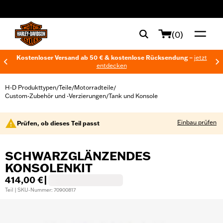
web accessibility
(0)
Kostenloser Versand ab 50 € & kostenlose Rücksendung –
jetzt
entdecken
H-D Produkttypen
Teile
Motorradteile
/
/
/
Custom-Zubehör und -Verzierungen
Tank und Konsole
/
Einbau prüfen
Prüfen, ob dieses Teil passt
SCHWARZGLÄNZENDES
KONSOLENKIT
414,00 €
|
Teil | SKU-Nummer: 70900817