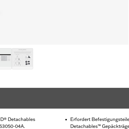
H-D® Detachables
Erfordert Befestigungstei
 53050-04A.
Detachables™ Gepäckträge