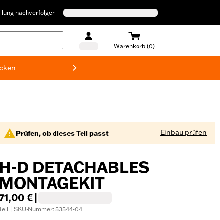
llung nachverfolgen
Warenkorb (0)
ecken
Harley-D
Einbau prüfen
Prüfen, ob dieses Teil passt
H-D DETACHABLES
MONTAGEKIT
71,00 €
|
Teil | SKU-Nummer: 53544-04