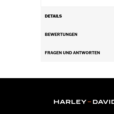
DETAILS
Für XL Modelle ab ’04 (außer XL1200CX
abnehmbaren Seitenplatten oder abn
BEWERTUNGEN
Bügel P/N 51146-10A, 523000-40A od
08, 90201321, 90201325 und 88312-07
Installationsanleitung
FRAGEN UND ANTWORTEN
In Einheiten erhältlich:
Jeweils
In der Box:
Vordere und hintere Befe