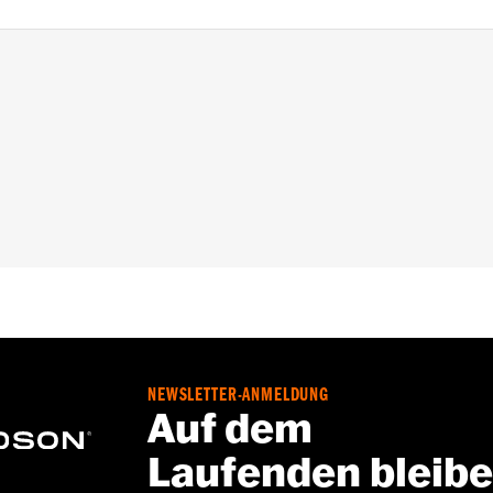
 ab ’16). Serienausstattung bei XL1200T Modellen ab ’14. 
ehmbarem Solo-Gepäckträger P/N 53494-04A, 53512-07A, 
er abnehmbarem Solo Tour-Pak Gepäckträger P/N 53655-04
A.
stigungspunkte und alle notwendigen Befestigungsteile
NEWSLETTER-ANMELDUNG
Auf dem
Laufenden bleib