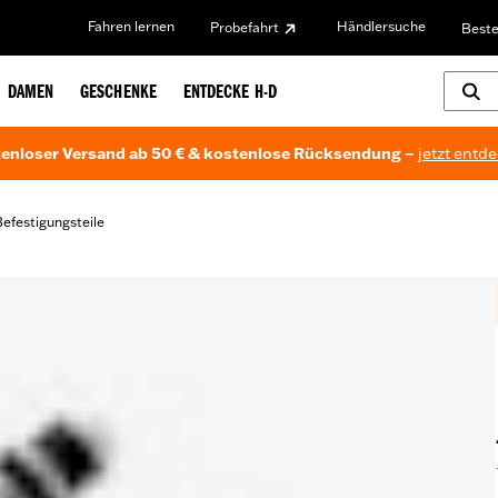
Fahren lernen
Händlersuche
Probefahrt
Beste
DAMEN
GESCHENKE
ENTDECKE H-D
enloser Versand ab 50 € & kostenlose Rücksendung –
jetzt entd
efestigungsteile