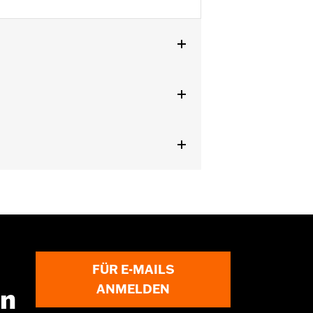
Erforderlich für Montage von
einteiligem abnehmbarem Sissy Bar
 mit Leder-Satteltaschen P/N 90330-
FÜR E-MAILS
ANMELDEN
en