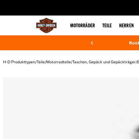
web accessibility
MOTORRÄDER
TEILE
HERREN
Kost
H-D Produkttypen
Teile
Motorradteile
Taschen, Gepäck und Gepäckträger
B
/
/
/
/