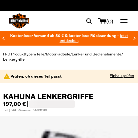
web accessibility
(0)
Kostenloser Versand ab 50 € & kostenlose Rücksendung –
jetzt
entdecken
H-D Produkttypen
Teile
Motorradteile
Lenker und Bedienelemente
/
/
/
/
Lenkergriffe
Einbau prüfen
Prüfen, ob dieses Teil passt
KAHUNA LENKERGRIFFE
197,00 €
|
Teil | SKU-Nummer: 56100319