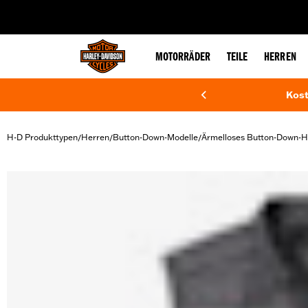
web accessibility
MOTORRÄDER
TEILE
HERREN
Kost
H-D Produkttypen
Herren
Button-Down-Modelle
Ärmelloses Button-Down-
/
/
/