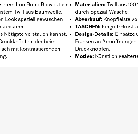
 unserem Iron Bond Blowout ein
Materialien
:
Twill aus 10
bustem Twill aus Baumwolle,
durch Spezial-Wäsche.
nen Look speziell gewaschen
Abverkauf
:
Knopfleiste vo
erstecktem
TASCHEN
:
Eingriff-Brust
s Nötigste verstauen kannst,
Design-Details
:
Einsätze 
Druckknöpfen, der beim
Fransen an Armöffnungen.
sisch mit kontrastierenden
Druckknöpfen.
ng.
Motive
:
Künstlich gealtert
rn
tie – Alle Details dazu auf
www.h-d.com/warranty