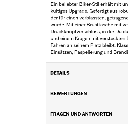
Ein beliebter Biker-Stil erhält mit
kultiges Upgrade. Gefertigt aus ro
der für einen verblassten, getrage
wurde. Mit einer Brusttasche mit v
Druckknopfverschluss, in der Du da
und einem Kragen mit versteckten 
Fahren an seinem Platz bleibt. Klas
Einsätzen, Paspelierung und Brandi
DETAILS
Geschlecht:
Herren
Kollektion:
BEWERTUNGEN
Iron Bond
Funktionsmerkmale:
Knopfleiste vo
GARANTIE:
2 Jahre beschränkte Garan
Herkunft:
FRAGEN UND ANTWORTEN
Importiert