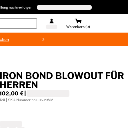
llung nachverfolgen
Warenkorb (0)
ecken
Harley-D
IRON BOND BLOWOUT FÜR
HERREN
102,00 €
|
Teil | SKU-Nummer: 99005-23VM