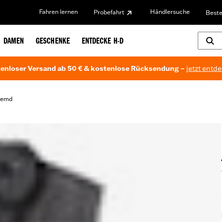
Fahren lernen
Händlersuche
Probefahrt
Beste
DAMEN
GESCHENKE
ENTDECKE H-D
enloser Versand ab 50 € & kostenlose Rücksendung –
jetzt entd
Hemd