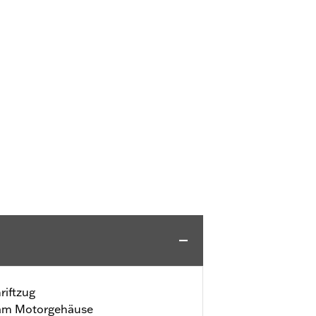
iftzug
t am Motorgehäuse