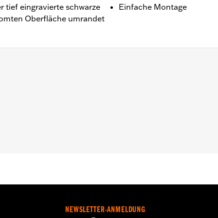
 tief eingravierte schwarze
Einfache Montage
hromten Oberfläche umrandet
it Original-Luftfilterdeckel.
o.
te Befestigungsteile
NEWSLETTER-ANMELDUNG