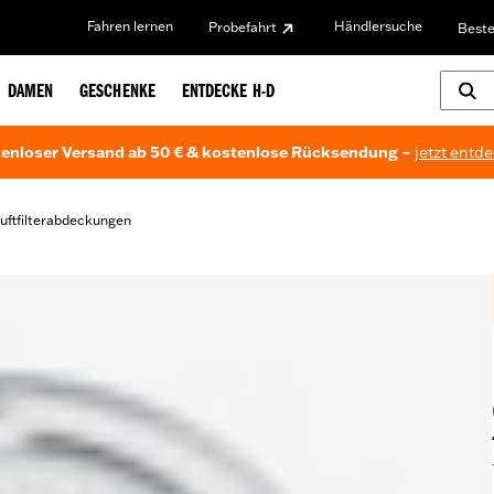
Fahren lernen
Händlersuche
Probefahrt
Beste
DAMEN
GESCHENKE
ENTDECKE H-D
enloser Versand ab 50 € & kostenlose Rücksendung –
jetzt entd
uftfilterabdeckungen