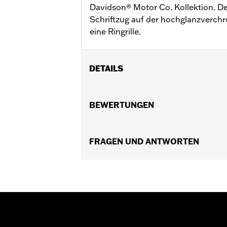
Davidson® Motor Co. Kollektion. Der
Schriftzug auf der hochglanzverc
eine Ringrille.
DETAILS
Für XG Modelle ab ’15 (außer XG750A) m
Installationsanleitung
BEWERTUNGEN
Kollektion:
Harley-Davidson Motor C
In Einheiten erhältlich:
Jeweils
Material:
FRAGEN UND ANTWORTEN
Aluminiumdruckguss
In der Box:
Verkleidung und verchrom