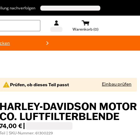
llung nachverfolgen
Warenkorb (0)
ecken
Harley-D
Einbau prüfen
Prüfen, ob dieses Teil passt
HARLEY-DAVIDSON MOTOR
CO. LUFTFILTERBLENDE
74,00 €
|
Teil | SKU-Nummer: 61300229