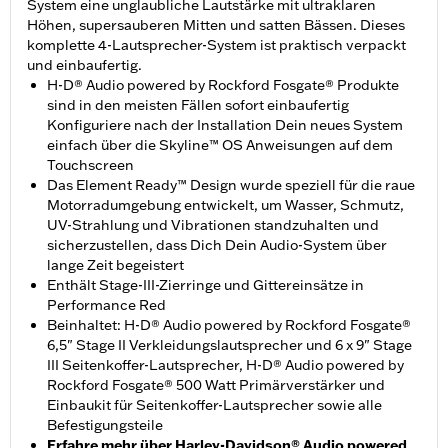
System eine unglaubliche Lautstärke mit ultraklaren
Höhen, supersauberen Mitten und satten Bässen. Dieses
komplette 4-Lautsprecher-System ist praktisch verpackt
und einbaufertig.
H-D® Audio powered by Rockford Fosgate® Produkte
sind in den meisten Fällen sofort einbaufertig
Konfiguriere nach der Installation Dein neues System
einfach über die Skyline™ OS Anweisungen auf dem
Touchscreen
Das Element Ready™ Design wurde speziell für die raue
Motorradumgebung entwickelt, um Wasser, Schmutz,
UV-Strahlung und Vibrationen standzuhalten und
sicherzustellen, dass Dich Dein Audio-System über
lange Zeit begeistert
Enthält Stage-III-Zierringe und Gittereinsätze in
Performance Red
Beinhaltet: H-D® Audio powered by Rockford Fosgate®
6,5" Stage II Verkleidungslautsprecher und 6 x 9" Stage
III Seitenkoffer-Lautsprecher, H-D® Audio powered by
Rockford Fosgate® 500 Watt Primärverstärker und
Einbaukit für Seitenkoffer-Lautsprecher sowie alle
Befestigungsteile
Erfahre mehr
über Harley-Davidson® Audio powered