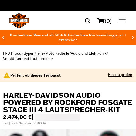
web accessibility
(0)
Kostenloser Versand ab 50 € & kostenlose Rücksendung –
jetzt
entdecken
H-D Produkttypen
Teile
Motorradteile
Audio und Elektronik
/
/
/
/
Verstärker und Lautsprecher
Einbau prüfen
Prüfen, ob dieses Teil passt
HARLEY-DAVIDSON AUDIO
POWERED BY ROCKFORD FOSGATE
STAGE III 4 LAUTSPRECHER-KIT
2.474,00 €
|
Teil | SKU-Nummer: 50700149