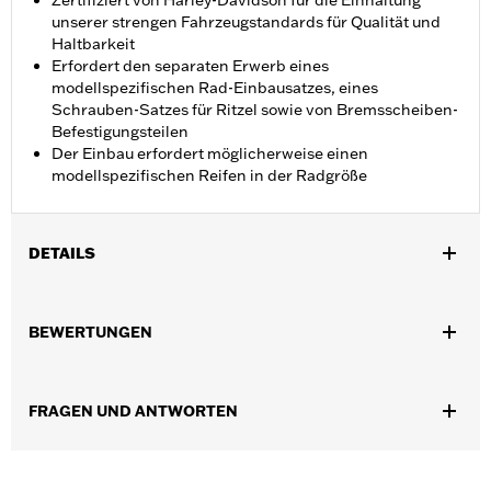
Zertifiziert von Harley-Davidson für die Einhaltung
unserer strengen Fahrzeugstandards für Qualität und
Haltbarkeit
Erfordert den separaten Erwerb eines
modellspezifischen Rad-Einbausatzes, eines
Schrauben-Satzes für Ritzel sowie von Bremsscheiben-
Befestigungsteilen
Der Einbau erfordert möglicherweise einen
modellspezifischen Reifen in der Radgröße
DETAILS
Geeignet für Touring Modelle ab ’14 (außer CVO, sofern nicht
serienmäßig mit HD-Prodigy Rädern ausgestattet, sowie FLHX
BEWERTUNGEN
und FLTRX ab ’24 und FLHXU ab ’25).
Installationsanleitung
Position auf Motorrad:
Vorn
FRAGEN UND ANTWORTEN
Separat erhältlich:
Radeinbaukit, Befestigungsteile für Ritzel
und Bremsscheibe
In Einheiten erhältlich:
Jeweils