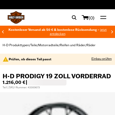
web accessibility
(0)
Kostenloser Versand ab 50 € & kostenlose Rücksendung –
jetzt
entdecken
H-D Produkttypen
Teile
Motorradteile
Reifen und Räder
Räder
/
/
/
/
Einbau prüfen
Prüfen, ob dieses Teil passt
H-D PRODIGY 19 ZOLL VORDERRAD
1.216,00 €
|
Teil | SKU-Nummer: 43300673