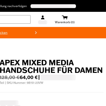
llung nachverfolgen
Warenkorb (0)
ecken
Harley-D
APEX MIXED MEDIA
HANDSCHUHE FÜR DAMEN
128,00 €
64,00 €
|
Teil | SKU-Nummer: 98151-23VW