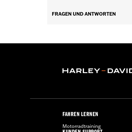
Wasserdicht:
Ja
GARANTIE:
FRAGEN UND ANTWORTEN
2 year limited warranty –
Herkunft:
Imported
FAHREN LERNEN
Motorradtraining