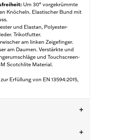
freiheit
:
Um 30° vorgekrümmte
den Knöcheln. Elastischer Bund mit
uss.
yester und Elastan, Polyester-
der. Trikotfutter.
erwischer am linken Zeigefinger.
ser am Daumen. Verstärkte und
Fingerumschläge und Touchscreen-
3M Scotchlite Material.
zur Erfüllung von EN 13594:2015,
HandflÃ¤che
,
Gepolstert
,