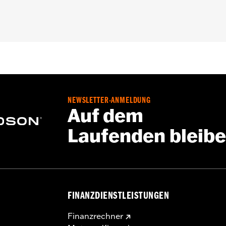
 Go to
www.h-d.com/warranty
for full details
NEWSLETTER-ANMELDUNG
Auf dem
Laufenden bleib
FINANZDIENSTLEISTUNGEN
Finanzrechner