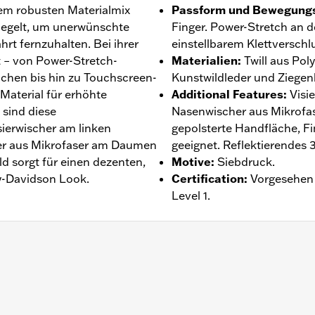
nem robusten Materialmix
Passform und Bewegungs
siegelt, um unerwünschte
Finger. Power-Stretch an 
rt fernzuhalten. Bei ihrer
einstellbarem Klettverschl
 – von Power-Stretch-
Materialien
:
Twill aus Pol
chen bis hin zu Touchscreen-
Kunstwildleder und Ziegenle
Material für erhöhte
Additional Features
:
Visi
 sind diese
Nasenwischer aus Mikrofa
ierwischer am linken
gepolsterte Handfläche, 
er aus Mikrofaser am Daumen
geeignet. Reflektierendes 
ld sorgt für einen dezenten,
Motive
:
Siebdruck.
y-Davidson Look.
Certification
:
Vorgesehen 
Level 1.
dicht
,
VorgekrÃ¼mmte Finger
,
Power-Sretch
,
VerstÃ¤rkte 
nd