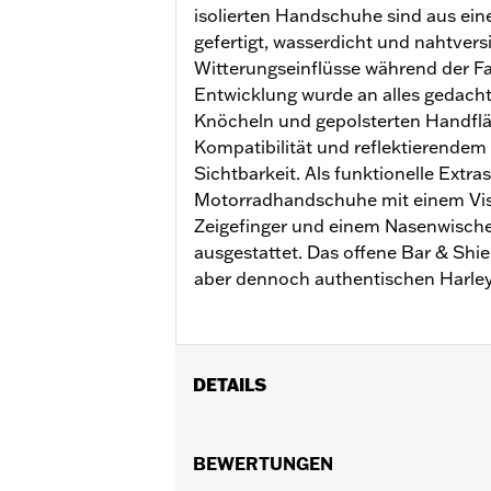
isolierten Handschuhe sind aus ei
gefertigt, wasserdicht und nahtver
Witterungseinflüsse während der Fah
Entwicklung wurde an alles gedacht
Knöcheln und gepolsterten Handflä
Kompatibilität und reflektierendem 
Sichtbarkeit. Als funktionelle Extras
Motorradhandschuhe mit einem Vis
Zeigefinger und einem Nasenwisch
ausgestattet. Das offene Bar & Shie
aber dennoch authentischen Harle
DETAILS
Geschlecht:
Damen
Funktionsmerkmale:
BEWERTUNGEN
Isoliert
,
Wasser
Touchscreen-kompatibel
,
Reflektiere