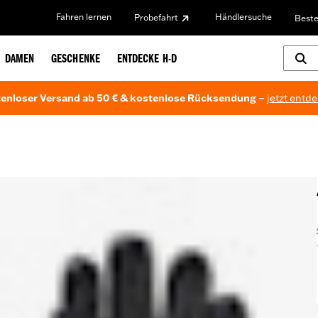
Fahren lernen
Händlersuche
Probefahrt
Beste
DAMEN
GESCHENKE
ENTDECKE H-D
enloser Versand ab 50 € & kostenlose Rücksendung –
jetzt entd