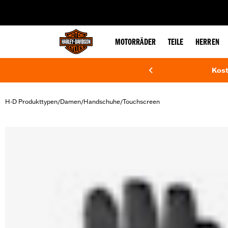
web accessibility
MOTORRÄDER
TEILE
HERREN
Kost
H-D Produkttypen
Damen
Handschuhe
Touchscreen
/
/
/