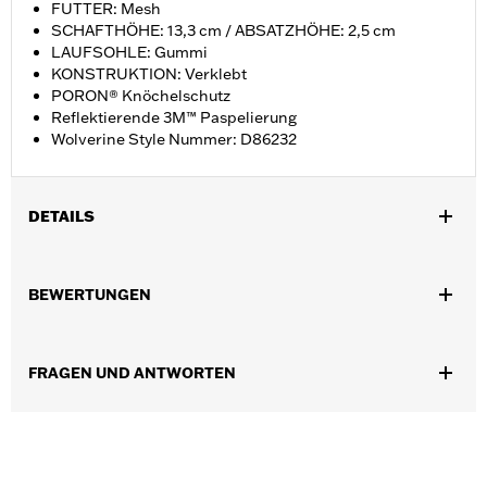
FUTTER: Mesh
SCHAFTHÖHE: 13,3 cm / ABSATZHÖHE: 2,5 cm
LAUFSOHLE: Gummi
KONSTRUKTION: Verklebt
PORON® Knöchelschutz
Reflektierende 3M™ Paspelierung
Wolverine Style Nummer: D86232
DETAILS
Geschlecht:
Damen
BEWERTUNGEN
GARANTIE:
Wolverine Worldwide Herstellergarantie – Alle
Details dazu auf
www.h-d.com/warranty
Herkunft:
Importiert
FRAGEN UND ANTWORTEN
Dimension Description:
SCHAFTHÖHE: 13,3 cm /
ABSATZHÖHE: 2,5 cm