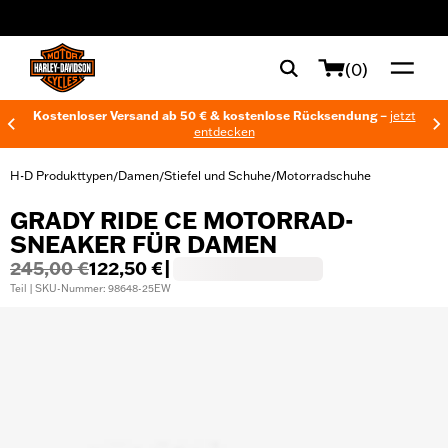
web accessibility
(0)
Kostenloser Versand ab 50 € & kostenlose Rücksendung –
jetzt
entdecken
H-D Produkttypen
Damen
Stiefel und Schuhe
Motorradschuhe
/
/
/
GRADY RIDE CE MOTORRAD-
SNEAKER FÜR DAMEN
245,00 €
122,50 €
|
Teil | SKU-Nummer: 98648-25EW