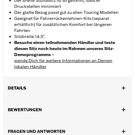
Der breite Soziussitz ist so geformt, dass er
Druckstellen minimiert
Der glatte Bezug passt gut zu allen Touring Modellen
Geeignet für Fahrerrückenlehnen-Kits (separat
erhältlich) für zusätzlichen Komfort bei längeren
Fahrten
Sitzbreite 14,5".
Besuche einen teilnehmenden Händler und teste
diesen Sitz noch heute im Rahmen unseres Sitz-
Demoprogramms –
wende Dich für weitere Informationen an Deinen
lokalen Händler
DETAILS
Geeignet für Touring Modelle von ’14 bis ’25 (außer FLH ab ’21,
FLHFB, FLHXSE und FLTRXSE ab ’23, FLHX, FLTRX und
BEWERTUNGEN
FLTRXSTSE ab ’24 sowie FLHXU und FLTRXRRSE ab ’25) und
Tri Glide™ Modelle von ’14 bis ’25. Sitzbreite 36,8 cm,
Soziussitzbreite 33,0 cm.
FRAGEN UND ANTWORTEN
Installationsanleitung