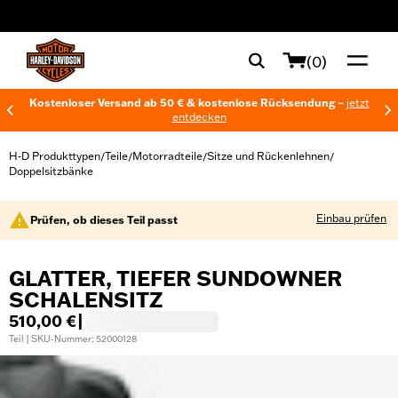
web accessibility
(0)
Kostenloser Versand ab 50 € & kostenlose Rücksendung –
jetzt
entdecken
H-D Produkttypen
Teile
Motorradteile
Sitze und Rückenlehnen
/
/
/
/
Doppelsitzbänke
Einbau prüfen
Prüfen, ob dieses Teil passt
GLATTER, TIEFER SUNDOWNER
SCHALENSITZ
510,00 €
|
Teil | SKU-Nummer: 52000128