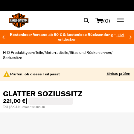
web accessibility
(0)
Kostenloser Versand ab 50 € & kostenlose Rücksendung –
jetzt
entdecken
H-D Produkttypen
Teile
Motorradteile
Sitze und Rückenlehnen
/
/
/
/
Soziussitze
Einbau prüfen
Prüfen, ob dieses Teil passt
GLATTER SOZIUSSITZ
221,00 €
|
Teil | SKU-Nummer: 51404-10