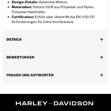
Design-Details
:
Gestickte Motive.
Materialien
:
Oxford-Stoff aus Polyester und Nylon.
Polyester-Netzfutter.
Certification
:
Erfüllt oder übertrifft die EN 1150 CE-
Anforderungen für hohe Sichtbarkeit.
DETAILS
Geschlecht:
Herren
,
,
BEWERTUNGEN
Funktionsmerkmale:
Einstellbare Taille
Taschen
,
,
Reflektierend
Selbstverpackend
Zwei-Wege-
FrontreiÃŸverschluss
FRAGEN UND ANTWORTEN
GARANTIE:
2 Jahre beschränkte Garantie – Alle Details dazu auf
www.h-d.com/warranty
Herkunft:
Importiert