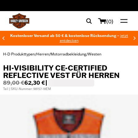
web accessibility
(0)
Kostenloser Versand ab 50 € & kostenlose Rücksendung –
jetzt
entdecken
H-D Produkttypen
Herren
Motorradbekleidung
Westen
/
/
/
HI-VISIBILITY CE-CERTIFIED
REFLECTIVE VEST FÜR HERREN
89,00 €
62,30 €
|
Teil | SKU-Nummer: 98157-18EM