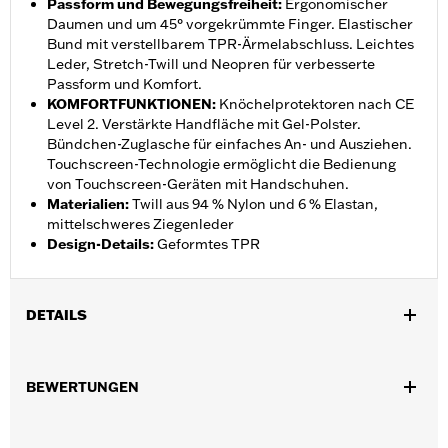
Passform und Bewegungsfreiheit
:
Ergonomischer
Daumen und um 45° vorgekrümmte Finger. Elastischer
Bund mit verstellbarem TPR-Ärmelabschluss. Leichtes
Leder, Stretch-Twill und Neopren für verbesserte
Passform und Komfort.
KOMFORTFUNKTIONEN
:
Knöchelprotektoren nach CE
Level 2. Verstärkte Handfläche mit Gel-Polster.
Bündchen-Zuglasche für einfaches An- und Ausziehen.
Touchscreen-Technologie ermöglicht die Bedienung
von Touchscreen-Geräten mit Handschuhen.
Materialien
:
Twill aus 94 % Nylon und 6 % Elastan,
mittelschweres Ziegenleder
Design-Details
:
Geformtes TPR
DETAILS
Geschlecht:
Herren
,
BEWERTUNGEN
Funktionsmerkmale:
Touchscreen-kompatibel
Ergonomischer
,
Daumen
Hartschalen-KnÃ¶chelschutz
GARANTIE:
2 Jahre beschränkte Garantie – Alle Details dazu auf