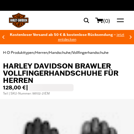
web accessibility
(0)
Kostenloser Versand ab 50 € & kostenlose Rücksendung –
jetzt
entdecken
H-D Produkttypen
Herren
Handschuhe
Vollfingerhandschuhe
/
/
/
HARLEY DAVIDSON BRAWLER
VOLLFINGERHANDSCHUHE FÜR
HERREN
128,00 €
|
Teil | SKU-Nummer: 98102-21EM