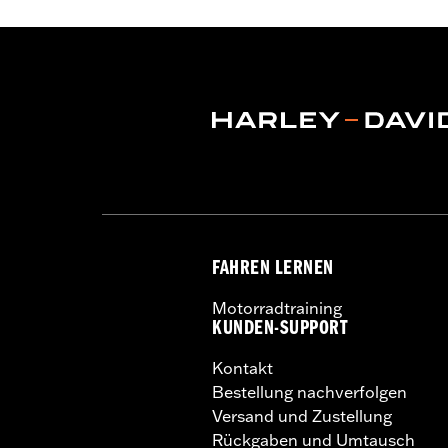
Felgendimension:
19 Inch
NOTIZEN:
Erfordert den separaten Er
Bremsscheiben-Befestigungs
einen modellspezifischen Re
FAHREN LERNEN
Motorradtraining
KUNDEN-SUPPORT
Kontakt
Bestellung nachverfolgen
Versand und Zustellung
Rückgaben und Umtausch