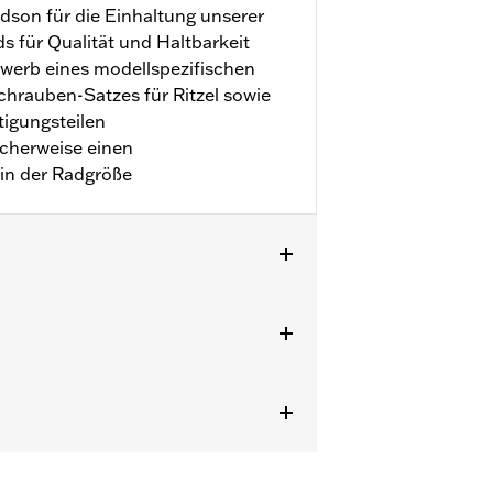
idson für die Einhaltung unserer
 für Qualität und Haltbarkeit
rwerb eines modellspezifischen
chrauben-Satzes für Ritzel sowie
igungsteilen
icherweise einen
 in der Radgröße
ädern ausgestattet). FLHX und FLTRX ab
r 41500212.