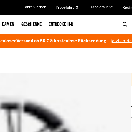
Fahren lernen
Händlersuche
Probefahrt
Beste
DAMEN
GESCHENKE
ENTDECKE H-D
enloser Versand ab 50 € & kostenlose Rücksendung –
jetzt entd