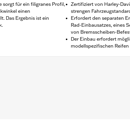
sorgt für ein filigranes Profil,
Zertifiziert von Harley-Dav
ckwinkel einen
strengen Fahrzeugstandards
t. Das Ergebnis ist ein
Erfordert den separaten E
k.
Rad-Einbausatzes, eines S
von Bremsscheiben-Befest
Der Einbau erfordert mögl
modellspezifischen Reifen
 CVO Modelle, außer diese sind serienmäßig mit Fugitive R
n separaten Kauf von zwei Bremsscheiben-Kits, Teilenumme
festigungsteile für Ritzel und Bremsscheibe
itung