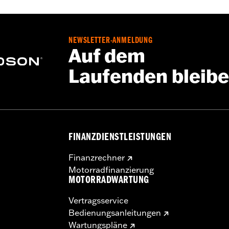
werb eines modellspezifischen Rad-Einbausatzes, eines Sch
teilen. Weitere Einzelheiten siehe Montageanleitung. Der 
NEWSLETTER-ANMELDUNG
ifen in der Radgröße.
Auf dem
Laufenden bleib
FINANZDIENSTLEISTUNGEN
Finanzrechner
Motorradfinanzierung
MOTORRADWARTUNG
Vertragsservice
Bedienungsanleitungen
Wartungspläne