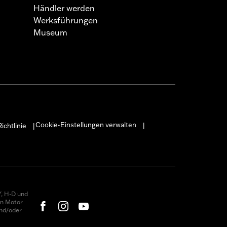
Händler werden
Werksführungen
Museum
Cookie-Einstellungen verwalten
ichtlinie
|
|
, H-D und
on Motor
nd/oder