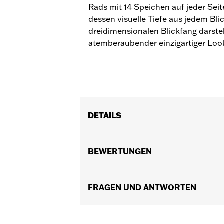
Rads mit 14 Speichen auf jeder Seite 
dessen visuelle Tiefe aus jedem Bli
dreidimensionalen Blickfang darstell
atemberaubender einzigartiger Loo
DETAILS
Für Touring Modelle ab ‘14 (nicht für
’24 sowie FLHXU ab ’25 erfordern de
BEWERTUNGEN
Installationsanleitung
Position auf Motorrad:
Vorn
Separat erhältlich:
FRAGEN UND ANTWORTEN
Radeinbaukit, Be
In Einheiten erhältlich:
Jeweils
Material:
Aluminiumguss
In der Box:
Rad und Installationsanle