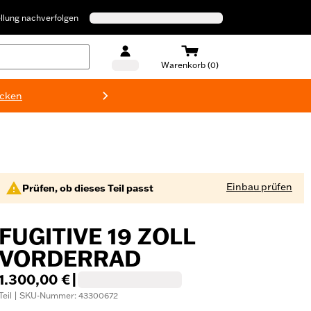
llung nachverfolgen
Warenkorb (0)
ecken
Harley-D
Einbau prüfen
Prüfen, ob dieses Teil passt
FUGITIVE 19 ZOLL
VORDERRAD
1.300,00 €
|
Teil | SKU-Nummer: 43300672