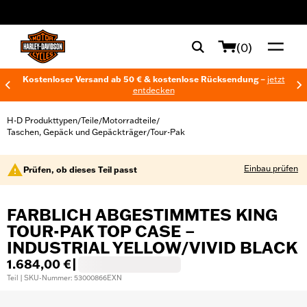
web accessibility
(0)
Kostenloser Versand ab 50 € & kostenlose Rücksendung –
jetzt
entdecken
H-D Produkttypen
Teile
Motorradteile
/
/
/
Taschen, Gepäck und Gepäckträger
Tour-Pak
/
Einbau prüfen
Prüfen, ob dieses Teil passt
FARBLICH ABGESTIMMTES KING
TOUR-PAK TOP CASE –
INDUSTRIAL YELLOW/VIVID BLACK
1.684,00 €
|
Teil | SKU-Nummer: 53000866EXN