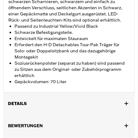
schwarzen Scharnieren, schwarzem und einfach zu
öffnendem Verschluss, seitlichen Akzenten in Schwarz,
einer Gepäckmatte und Deckelgurt ausgerüstet. LED-
Rück- und Seitenleuchten-Kits sind optional erhältlich.
Passend zu Industrial Yellow/Vivid Black
Schwarze Befestigungsteile.
Entwickelt für maximalen Stauraum
Erfordert den H-D Detachables Tour-Pak Träger für
Solo- oder Doppelsitzbank und das dazugehörige
Montagekit
Soziusrückenpolster (separat zu haben) sind passend
zu Sitzen aus dem Original- oder Zubehörprogramm
erhältlich
Gepäckvolumen: 70 Liter
DETAILS
Geeignet für Road King®, Road Glide®, Street Glide®, Electra
Glide® Standard und ausgewählte CVO™ Modelle ab ’14 (außer
BEWERTUNGEN
FLTRXRRSE ab ’25). Erfordert den H-D® Detachables™
Doppelsitzbank- oder Solo Tour-Pak® Träger und das