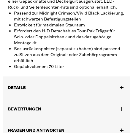
einer Gepäckmatte und Deckelgurt ausgerüstet. LED-
Rück- und Seitenleuchten-Kits sind optional erhältlich.
Passend zur Midnight Crimson/Vivid Black Lackierung,
mit schwarzen Befestigungsteilen
Entwickelt für maximalen Stauraum
Erfordert den H-D Detachables Tour-Pak Träger für
Solo- oder Doppelsitzbank und das dazugehörige
Montagekit
Soziusrückenpolster (separat zu haben) sind passend
zu Sitzen aus dem Original- oder Zubehörprogramm
erhältlich
Gepäckvolumen: 70 Liter
DETAILS
Geeignet für Road King®, Road Glide®, Street Glide®, Electra
Glide® Standard und ausgewählte CVO™ Modelle ab ’14 (außer
BEWERTUNGEN
FLTRXRRSE ab ’25). Erfordert den H-D® Detachables™
Doppelsitzbank- oder Solo Tour-Pak® Träger und das
dazugehörige Montagekit. Erfordert das Tour-Pak Schloss-Kit
FRAGEN UND ANTWORTEN
P/N 90300030. FLTRXSTSE Modelle '24 erfordern die