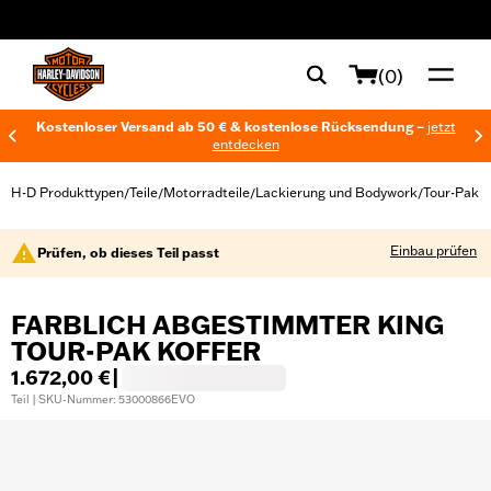
web accessibility
(0)
Kostenloser Versand ab 50 € & kostenlose Rücksendung –
jetzt
entdecken
H-D Produkttypen
Teile
Motorradteile
Lackierung und Bodywork
Tour-Pak
/
/
/
/
Einbau prüfen
Prüfen, ob dieses Teil passt
FARBLICH ABGESTIMMTER KING
TOUR-PAK KOFFER
1.672,00 €
|
Teil | SKU-Nummer: 53000866EVO