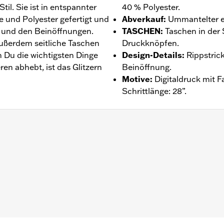
til. Sie ist in entspannter
40 % Polyester.
 und Polyester gefertigt und
Abverkauf
:
Ummantelter e
 und den Beinöffnungen.
TASCHEN
:
Taschen in der 
ußerdem seitliche Taschen
Druckknöpfen.
 Du die wichtigsten Dinge
Design-Details
:
Rippstric
en abhebt, ist das Glitzern
Beinöffnung.
Motive
:
Digitaldruck mit F
Schrittlänge: 28”.
ntie – Auf
www.h-d.com/warranty
findet man alle Details