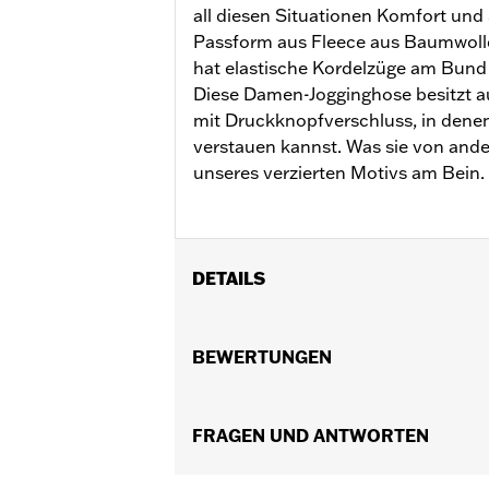
all diesen Situationen Komfort und S
Passform aus Fleece aus Baumwolle
hat elastische Kordelzüge am Bund
Diese Damen-Jogginghose besitzt a
mit Druckknopfverschluss, in denen
verstauen kannst. Was sie von ander
unseres verzierten Motivs am Bein.
DETAILS
Geschlecht:
Damen
GARANTIE:
BEWERTUNGEN
2 Jahre beschränkte Gara
Herkunft:
Importiert
FRAGEN UND ANTWORTEN