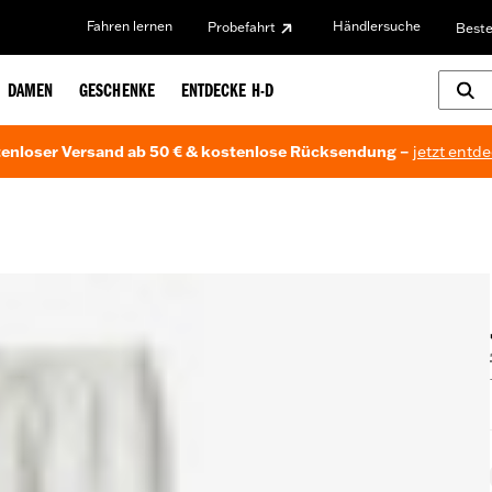
Fahren lernen
Händlersuche
Probefahrt
Beste
DAMEN
GESCHENKE
ENTDECKE H-D
enloser Versand ab 50 € & kostenlose Rücksendung –
jetzt entd