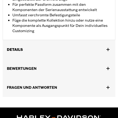
Für perfekte Passform zusammen mit den
Komponenten der Serienausstattung entwickelt
Umfasst verchromte Befestigungsteile
Füge die komplette Kollektion hinzu oder nutze eine
Komponente als Ausgangspunkt für Dein individuelles
Customizing
DETAILS
Geeignet für Modelle mit Milwaukee-Eight® Motor ab ’17 (außer
FLHXSE und FLTRXSE ab ’23, FLHX, FLTRX und FLTRXSTSE ab
BEWERTUNGEN
’24 sowie FLTRXRRSE ab ’25).
Installationsanleitung
Kollektion:
Empire
FRAGEN UND ANTWORTEN
In Einheiten erhältlich:
Jeweils
In der Box:
Timer-Deckel, Befestigungsteile und
Installationsanleitung
GARANTIE:
,,,,,,,,,,,,,,,,,,,,,,,,,,,,,,,,,,,,,,,,,,,,,,,,,,,,,,,,,,,,,,
NOTIZEN:
Für den Aus- und Einbau von Motorabdeckungen