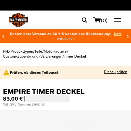
web accessibility
(0)
Kostenloser Versand ab 50 € & kostenlose Rücksendung –
jetzt
entdecken
H-D Produkttypen
Teile
Motorradteile
/
/
/
Custom-Zubehör und -Verzierungen
Timer Deckel
/
Einbau prüfen
Prüfen, ob dieses Teil passt
EMPIRE TIMER DECKEL
83,00 €
|
Teil | SKU-Nummer: 25600150