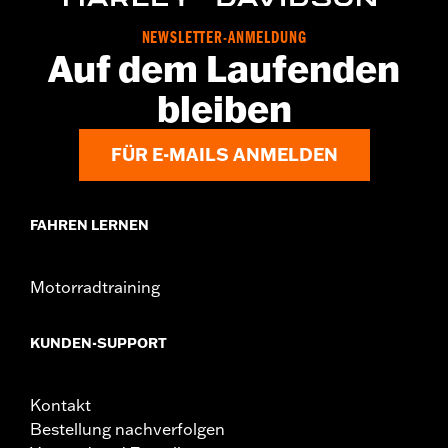
müssen möglicherweise neue Dichtungen gekauft
werden. Wende Dich für weitere Informationen an
NEWSLETTER-ANMELDUNG
Deinen Händler.
Auf dem Laufenden
bleiben
FÜR E-MAILS ANMELDEN
FAHREN LERNEN
Motorradtraining
KUNDEN-SUPPORT
Kontakt
Bestellung nachverfolgen