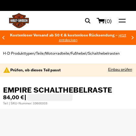
web accessibility
(0)
Kostenloser Versand ab 50 € & kostenlose Rücksendung –
jetzt
entdecken
H-D Produkttypen
Teile
Motorradteile
Fußhebel
Schalthebelrasten
/
/
/
/
Einbau prüfen
Prüfen, ob dieses Teil passt
EMPIRE SCHALTHEBELRASTE
84,00 €
|
Teil | SKU-Nummer: 33600333