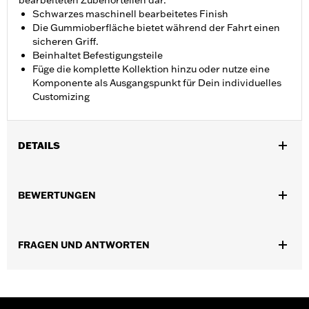
bearbeiteten Zubehörteilen dar.
Schwarzes maschinell bearbeitetes Finish
Die Gummioberfläche bietet während der Fahrt einen
sicheren Griff.
Beinhaltet Befestigungsteile
Füge die komplette Kollektion hinzu oder nutze eine
Komponente als Ausgangspunkt für Dein individuelles
Customizing
DETAILS
Für alle Modelle (außer FLTRXRRSE ab ’25, Modelle mit
Revolution Max Motor, VRSC Modelle ’06 bis ’17 mit vorverlegter
BEWERTUNGEN
Fußrastenanlage und XR Modelle ’08 bis ’13).
Installationsanleitung
Kollektion:
Empire
FRAGEN UND ANTWORTEN
In Einheiten erhältlich:
Jeweils
In der Box:
Schalthebelraste und Installationsanleitung