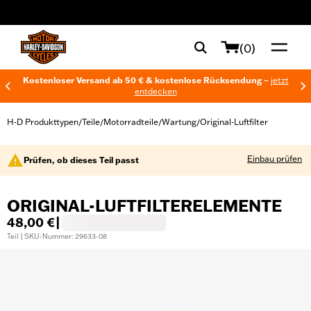
web accessibility
(0)
Kostenloser Versand ab 50 € & kostenlose Rücksendung –
jetzt
entdecken
H-D Produkttypen
Teile
Motorradteile
Wartung
Original-Luftfilter
/
/
/
/
Einbau prüfen
Prüfen, ob dieses Teil passt
ORIGINAL-LUFTFILTERELEMENTE
48,00 €
|
Teil | SKU-Nummer: 29633-08