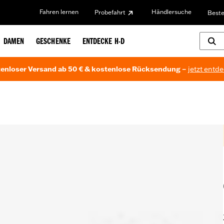
Fahren lernen
Händlersuche
Probefahrt
Beste
DAMEN
GESCHENKE
ENTDECKE H-D
enloser Versand ab 50 € & kostenlose Rücksendung –
jetzt entd