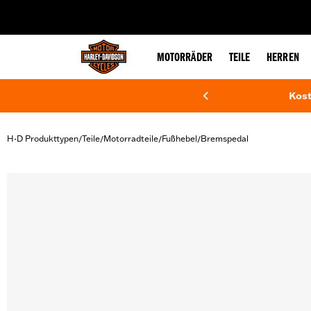
web accessibility
MOTORRÄDER
TEILE
HERREN
Kost
H-D Produkttypen
Teile
Motorradteile
Fußhebel
Bremspedal
/
/
/
/