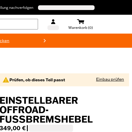
llung nachverfolgen
Warenkorb (0)
ecken
Harley-D
Einbau prüfen
Prüfen, ob dieses Teil passt
EINSTELLBARER
OFFROAD-
FUSSBREMSHEBEL
349,00 €
|