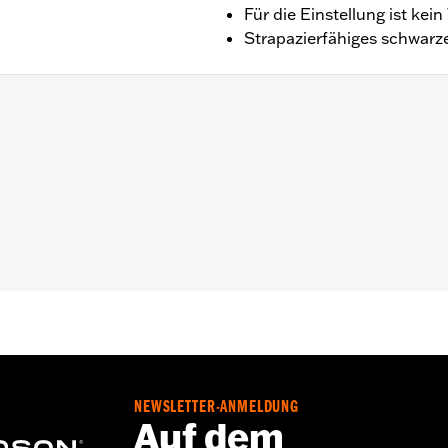
Für die Einstellung ist kei
Strapazierfähiges schwarze
’21, RA1250SE ab ’24 sowie RA1250ST ab ’25 mit serienmäß
ns aus dem Zubehörprogramm.
NEWSLETTER-ANMELDUNG
Auf dem