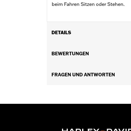
beim Fahren Sitzen oder Stehen.
DETAILS
Geeignet für RA1250 und RA1250S ab 
Verbindung mit Kupplungs-Medaillo
BEWERTUNGEN
Installationsanleitung
FRAGEN UND ANTWORTEN