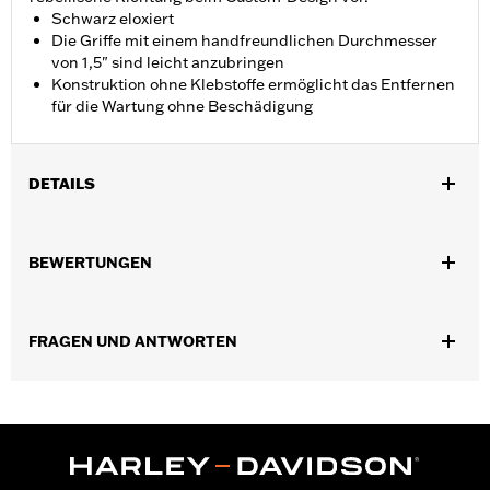
Schwarz eloxiert
Die Griffe mit einem handfreundlichen Durchmesser
von 1,5" sind leicht anzubringen
Konstruktion ohne Klebstoffe ermöglicht das Entfernen
für die Wartung ohne Beschädigung
DETAILS
Für Dyna FXDLS ’16–’17, Softail ab ’16, FLSTSE ’11–’12, FLSTNSE
’14–’15, FXSBSE ’13–’14, FXSE ’16–’17, sowie Touring (außer
BEWERTUNGEN
FLTRXSE ab ’18) und Trike Modelle ab ’08.
Installationsanleitung
Kollektion:
Defiance
FRAGEN UND ANTWORTEN
Durchmesser:
1.5
Maßeinheit Materialdurchmesser:
Zoll
In Einheiten erhältlich:
Paar
In der Box:
Linker und rechter Handgriff