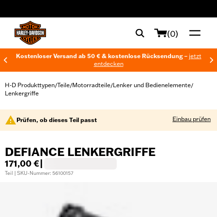
web accessibility
(0)
Kostenloser Versand ab 50 € & kostenlose Rücksendung –
jetzt
entdecken
H-D Produkttypen
Teile
Motorradteile
Lenker und Bedienelemente
/
/
/
/
Lenkergriffe
Einbau prüfen
Prüfen, ob dieses Teil passt
DEFIANCE LENKERGRIFFE
171,00 €
|
Teil | SKU-Nummer: 56100157