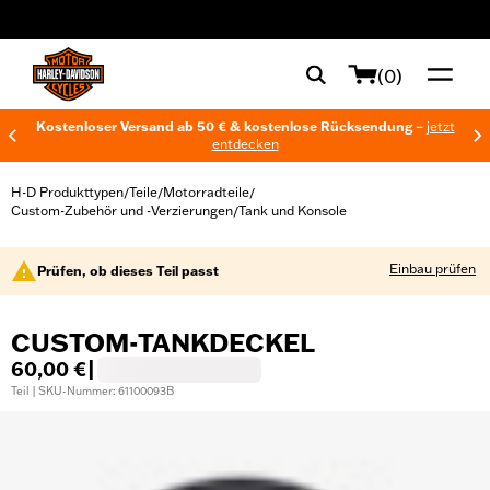
web accessibility
(0)
Kostenloser Versand ab 50 € & kostenlose Rücksendung –
jetzt
entdecken
H-D Produkttypen
Teile
Motorradteile
/
/
/
Custom-Zubehör und -Verzierungen
Tank und Konsole
/
Einbau prüfen
Prüfen, ob dieses Teil passt
CUSTOM-TANKDECKEL
60,00 €
|
Teil | SKU-Nummer: 61100093B