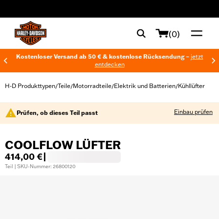
web accessibility
(0)
Kostenloser Versand ab 50 € & kostenlose Rücksendung –
jetzt
entdecken
H-D Produkttypen
Teile
Motorradteile
Elektrik und Batterien
Kühllüfter
/
/
/
/
Einbau prüfen
Prüfen, ob dieses Teil passt
COOLFLOW LÜFTER
414,00 €
|
Teil | SKU-Nummer: 26800120