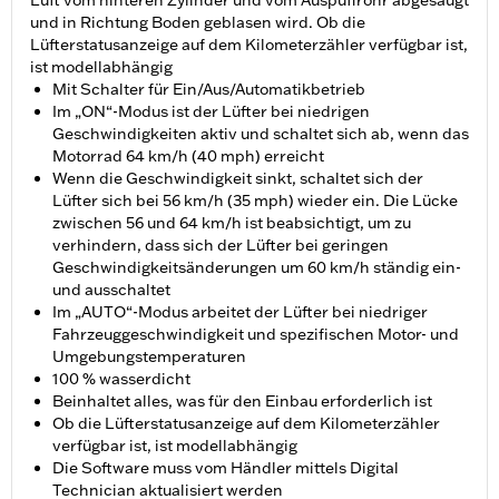
Luft vom hinteren Zylinder und vom Auspuffrohr abgesaugt
und in Richtung Boden geblasen wird. Ob die
Lüfterstatusanzeige auf dem Kilometerzähler verfügbar ist,
ist modellabhängig
Mit Schalter für Ein/Aus/Automatikbetrieb
Im „ON“-Modus ist der Lüfter bei niedrigen
Geschwindigkeiten aktiv und schaltet sich ab, wenn das
Motorrad 64 km/h (40 mph) erreicht
Wenn die Geschwindigkeit sinkt, schaltet sich der
Lüfter sich bei 56 km/h (35 mph) wieder ein. Die Lücke
zwischen 56 und 64 km/h ist beabsichtigt, um zu
verhindern, dass sich der Lüfter bei geringen
Geschwindigkeitsänderungen um 60 km/h ständig ein-
und ausschaltet
Im „AUTO“-Modus arbeitet der Lüfter bei niedriger
Fahrzeuggeschwindigkeit und spezifischen Motor- und
Umgebungstemperaturen
100 % wasserdicht
Beinhaltet alles, was für den Einbau erforderlich ist
Ob die Lüfterstatusanzeige auf dem Kilometerzähler
verfügbar ist, ist modellabhängig
Die Software muss vom Händler mittels Digital
Technician aktualisiert werden