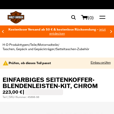
web accessibility
(0)
Kostenloser Versand ab 50 € & kostenlose Rücksendung –
jetzt
entdecken
H-D Produkttypen
Teile
Motorradteile
/
/
/
Taschen, Gepäck und Gepäckträger
Satteltaschen-Zubehör
/
Einbau prüfen
Prüfen, ob dieses Teil passt
EINFARBIGES SEITENKOFFER-
BLENDENLEISTEN-KIT, CHROM
223,00 €
|
Teil | SKU-Nummer: 45898-98