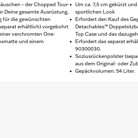
 täuschen – der Chopped Tour-
Um ca. 7,5 cm gekürzt und g
ür Deine gesamte Ausrüstung.
sportlichen Look
g für die gewünschten
Erfordert den Kauf des Ge
parat erhältlich) vorgebohrt
Detachables™ Doppelsitzba
einer verchromten One-
Top Case und das dazugeh
boxmatte und einem
Erfordert das separat erhä
90300030.
Soziusrückenpolster (separ
aus dem Original- oder Zu
Gepäckvolumen: 54 Liter.
, Street Glide®, Electra Glide® Standard und ausgewählte 
e Modelle den H-D® Detachables™ Doppelsitzbank- oder Sol
nd FLTRXSE ab ’23, FLHX, FLTRX, FLTRXSTSE und FLHXSTS
rfordern die abnehmbaren Befestigungsteile für die Umrü