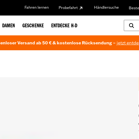
Fahren lernen
Händlersuche
Probefahrt
Beste
DAMEN
GESCHENKE
ENTDECKE H-D
enloser Versand ab 50 € & kostenlose Rücksendung –
jetzt entd