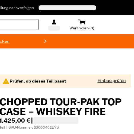
llung nachverfolgen
Warenkorb (0)
ecken
Harley-D
Einbau prüfen
Prüfen, ob dieses Teil passt
CHOPPED TOUR-PAK TOP
CASE – WHISKEY FIRE
1.425,00 €
|
Teil | SKU-Nummer: 53000402EYS