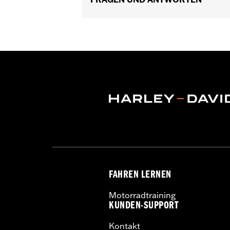
Kapazität:
3285 Cubic inch
Höhe:
10.7 Inches
Länge:
21.6 Inches
Breite:
25.9 Inches
GARANTIE:
1 Jahr beschränkte Garanti
FAHREN LERNEN
Motorradtraining
KUNDEN-SUPPORT
Kontakt