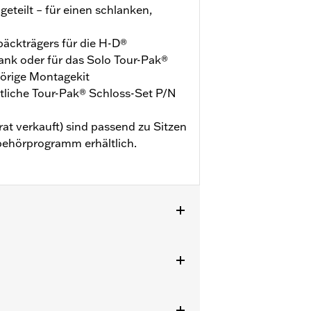
eteilt – für einen schlanken,
päckträgers für die H-D®
nk oder für das Solo Tour-Pak®
örige Montagekit
ltliche Tour-Pak® Schloss-Set P/N
at verkauft) sind passend zu Sitzen
behörprogramm erhältlich.
CVO™ Modelle ab ’14 (außer
o Tour-Pak® Träger und das
E ab ’24 erfordern Distanzstücke
stung P/N 54000383.