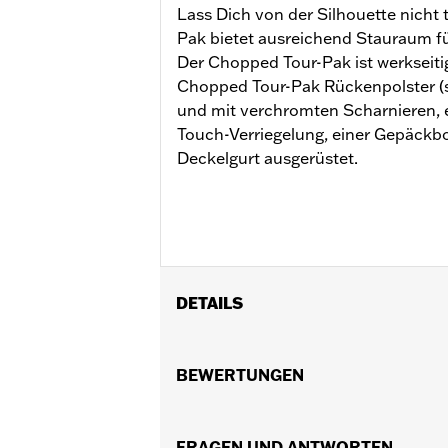
Lass Dich von der Silhouette nicht
Pak bietet ausreichend Stauraum f
Der Chopped Tour-Pak ist werkseiti
Chopped Tour-Pak Rückenpolster (se
und mit verchromten Scharnieren, 
Touch-Verriegelung, einer Gepäck
Deckelgurt ausgerüstet.
DETAILS
Geeignet für Road King®, Road Glide®
FLTRXRRSE ab ’25). Erfordert für all
BEWERTUNGEN
dazugehörige Montagekit. FLHXSE u
P/N 53001105A. FLTRXSTSE Modelle e
Installationsanleitung
FRAGEN UND ANTWORTEN