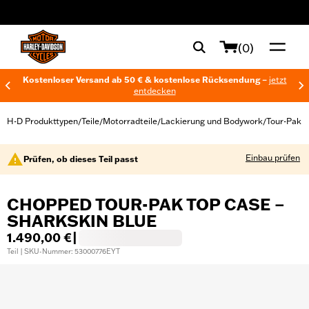
web accessibility
(0)
Kostenloser Versand ab 50 € & kostenlose Rücksendung –
jetzt
entdecken
H-D Produkttypen
Teile
Motorradteile
Lackierung und Bodywork
Tour-Pak
/
/
/
/
Einbau prüfen
Prüfen, ob dieses Teil passt
CHOPPED TOUR-PAK TOP CASE –
SHARKSKIN BLUE
1.490,00 €
|
Teil | SKU-Nummer: 53000776EYT