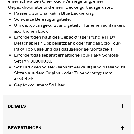
einer schwarzen One-Touch-Verriegelung, einer
Gepäckboxmatte und einem Deckelgurt ausgerüstet.
Passend zur Sharkskin Blue Lackierung
Schwarze Befestigungsteile.
Um ca. 7,5 cm gekürzt und geteilt – für einen schlanken,
sportlichen Look
Erfordert den Kauf des Gepäckträgers für die H-D®
Detachables™ Doppelsitzbank oder für das Solo Tour-
Pak® Top Case und das dazugehörige Montagekit
Erfordert das separat erhältliche Tour-Pak® Schloss-
Set P/N 90300030.
Soziusrückenpolster (separat verkauft) sind passend zu
Sitzen aus dem Original- oder Zubehörprogramm
erhältlich.
Gepäckvolumen: 54 Liter.
DETAILS
Für Road King®, Road Glide® (außer FLTRXRRSE ab ’25), Street
Glide®, Electra Glide® Standard und ausgewählte CVO™
BEWERTUNGEN
Modelle ab ’14. Nicht für FLRT Modelle geeignet. Erfordert den