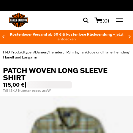
web accessibility
(0)
Kostenloser Versand ab 50 € & kostenlose Rücksendung –
jetzt
entdecken
H-D Produkttypen
Damen
Hemden, T-Shirts, Tanktops und Flanellhemden
/
/
/
Flanell und Langarm
PATCH WOVEN LONG SLEEVE
SHIRT
115,00 €
|
Teil | SKU-Nummer: 96550-25VW