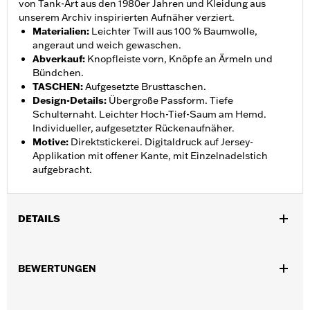
von Tank-Art aus den 1980er Jahren und Kleidung aus
unserem Archiv inspirierten Aufnäher verziert.
Materialien
:
Leichter Twill aus 100 % Baumwolle,
angeraut und weich gewaschen.
Abverkauf
:
Knopfleiste vorn, Knöpfe an Ärmeln und
Bündchen.
TASCHEN
:
Aufgesetzte Brusttaschen.
Design-Details
:
Übergroße Passform. Tiefe
Schulternaht. Leichter Hoch-Tief-Saum am Hemd.
Individueller, aufgesetzter Rückenaufnäher.
Motive
:
Direktstickerei. Digitaldruck auf Jersey-
Applikation mit offener Kante, mit Einzelnadelstich
aufgebracht.
DETAILS
Geschlecht:
Damen
BEWERTUNGEN
GARANTIE:
2 Jahre beschränkte Garantie – Auf
www.h-
d.com/warranty
findet man alle Details dazu
Herkunft:
Importiert