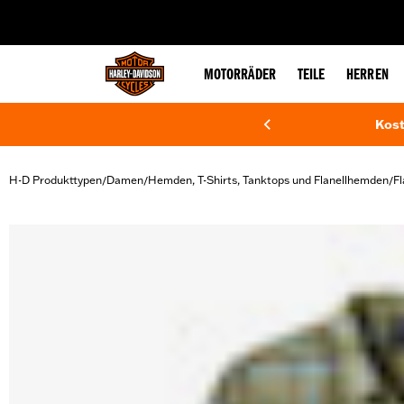
web accessibility
MOTORRÄDER
TEILE
HERREN
Kost
H-D Produkttypen
Damen
Hemden, T-Shirts, Tanktops und Flanellhemden
F
/
/
/