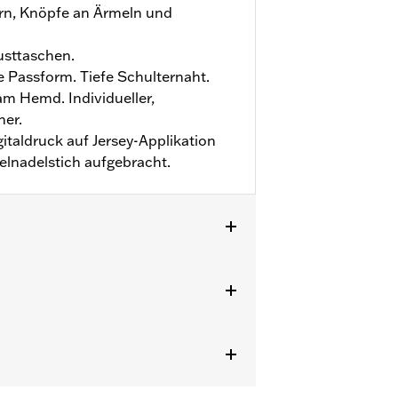
orn, Knöpfe an Ärmeln und
usttaschen.
 Passform. Tiefe Schulternaht.
m Hemd. Individueller,
her.
igitaldruck auf Jersey-Applikation
zelnadelstich aufgebracht.
zu