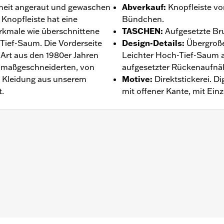
hheit angeraut und gewaschen
Abverkauf
:
Knopfleiste v
Knopfleiste hat eine
Bündchen.
rkmale wie überschnittene
TASCHEN
:
Aufgesetzte Br
Tief-Saum. Die Vorderseite
Design-Details
:
Übergroße
k-Art aus den 1980er Jahren
Leichter Hoch-Tief-Saum a
em maßgeschneiderten, von
aufgesetzter Rückenaufnä
d Kleidung aus unserem
Motive
:
Direktstickerei. D
t.
mit offener Kante, mit Ein
ntie – Auf
www.h-d.com/warranty
findet man alle Details da