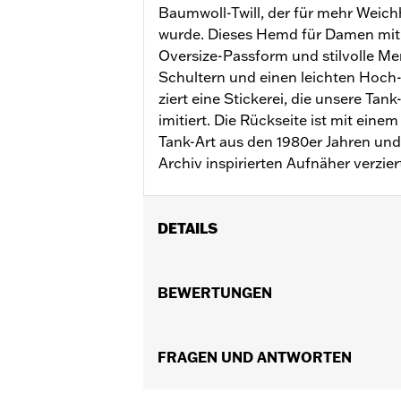
Baumwoll-Twill, der für mehr Weic
wurde. Dieses Hemd für Damen mit 
Oversize-Passform und stilvolle Me
Schultern und einen leichten Hoch-
ziert eine Stickerei, die unsere Tan
imitiert. Die Rückseite ist mit ein
Tank-Art aus den 1980er Jahren un
Archiv inspirierten Aufnäher verzier
DETAILS
Geschlecht:
Damen
GARANTIE:
BEWERTUNGEN
2 Jahre beschränkte Gara
Herkunft:
Importiert
FRAGEN UND ANTWORTEN