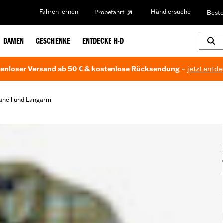
Fahren lernen
Händlersuche
Probefahrt
Beste
DAMEN
GESCHENKE
ENTDECKE H-D
enloser Versand ab 50 € & kostenlose Rücksendung –
jetzt entd
lanell und Langarm