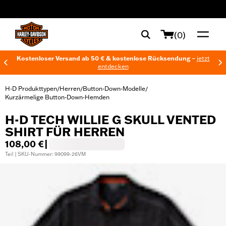
web accessibility
(0)
Kostenloser Versand ab 50 € & kostenlose Rücksendung –
jetzt
entdecken
H-D Produkttypen
Herren
Button-Down-Modelle
/
/
/
Kurzärmelige Button-Down-Hemden
H-D TECH WILLIE G SKULL VENTED
SHIRT FÜR HERREN
108,00 €
|
Teil | SKU-Nummer: 99099-26VM