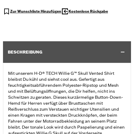
Zur Wunschliste Hinzufügen
Kostenlose Rückgabe
BESCHREIBUNG
Mit unserem H-D® TECH Willie G™ Skull Vented Shirt
bleibst Du kühl und siehst cool aus. Gefertigt aus
feuchtigkeitsabführendem Polyester-Ripstop und Mesh
und mit Belüftungsöffnungen, die Dir helfen, nicht ins
Schwitzen zu geraten. Dieses kurzärmelige Button-Down-
Hemd für Herren verfügt über Brusttaschen mit
Reißverschluss zum Verstauen wichtiger Utensilien und
einen Kragen mit versteckten Druckknöpfen, der beim
Fahren unter der Motorradbekleidung an seinem Platz
bleibt. Der tonale Look wird durch Paspelierung und einen
aufgestickten Willie G Skull auf der Vorderseite