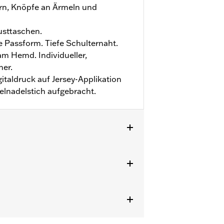
orn, Knöpfe an Ärmeln und
usttaschen.
 Passform. Tiefe Schulternaht.
m Hemd. Individueller,
her.
igitaldruck auf Jersey-Applikation
zelnadelstich aufgebracht.
zu