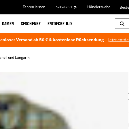
Fahren lernen
Händlersuche
Probefahrt
Beste
DAMEN
GESCHENKE
ENTDECKE H-D
enloser Versand ab 50 € & kostenlose Rücksendung –
jetzt entd
lanell und Langarm