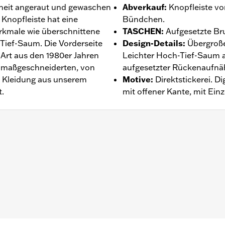
hheit angeraut und gewaschen
Abverkauf
:
Knopfleiste v
Knopfleiste hat eine
Bündchen.
rkmale wie überschnittene
TASCHEN
:
Aufgesetzte Br
Tief-Saum. Die Vorderseite
Design-Details
:
Übergroße
k-Art aus den 1980er Jahren
Leichter Hoch-Tief-Saum a
em maßgeschneiderten, von
aufgesetzter Rückenaufnä
d Kleidung aus unserem
Motive
:
Direktstickerei. D
t.
mit offener Kante, mit Ein
ntie – Auf
www.h-d.com/warranty
findet man alle Details da