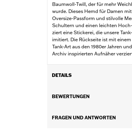
Baumwoll-Twill, der für mehr Weic
wurde. Dieses Hemd für Damen mit 
Oversize-Passform und stilvolle Me
Schultern und einen leichten Hoch-
ziert eine Stickerei, die unsere Tan
imitiert. Die Rückseite ist mit ein
Tank-Art aus den 1980er Jahren un
Archiv inspirierten Aufnäher verzier
DETAILS
Geschlecht:
Damen
GARANTIE:
BEWERTUNGEN
2 Jahre beschränkte Gara
Herkunft:
Importiert
FRAGEN UND ANTWORTEN