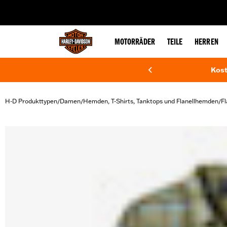
web accessibility
MOTORRÄDER
TEILE
HERREN
Kost
H-D Produkttypen
Damen
Hemden, T-Shirts, Tanktops und Flanellhemden
F
/
/
/