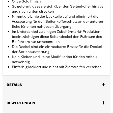
Olive Gold Finish
So geformt, dass sie sich über den Seitenkoffer hinaus
und nach unten strecken
Nimmt die Linie der Lackteile auf und eliminiert die
Aussparung für den Seitenkofferschutz an der unteren
Ecke für einen nahtlosen Übergang
Im Unterschied zu einigen Zubehörmarkt-Produkten
beeinträchtigen diese Seitendeckel den Fußraum des
Beifahrers nur unwesentlich
Die Deckel sind ein einrastbarer Ersatz für die Deckel
der Serienausstattung
Kein Kleben und keine Modifikation für den Anbau
notwendig
Einfarbig lackiert und nicht mit Zierstreifen versehen
DETAILS
Für Touring Modelle ab ’14 (außer FLHRC). Nicht in Verbindung
mit Zusatz-Stromanschluss P/N 69201099 verwendbar.
BEWERTUNGEN
Installationsanleitung