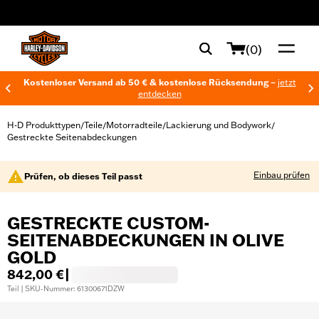
web accessibility
(0)
Kostenloser Versand ab 50 € & kostenlose Rücksendung –
jetzt
entdecken
H-D Produkttypen
Teile
Motorradteile
Lackierung und Bodywork
/
/
/
/
Gestreckte Seitenabdeckungen
Einbau prüfen
Prüfen, ob dieses Teil passt
GESTRECKTE CUSTOM-
SEITENABDECKUNGEN IN OLIVE
GOLD
842,00 €
|
Teil | SKU-Nummer: 61300671DZW