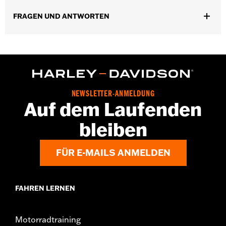
In Einheiten erhältlich:
Paar
In der Box:
Nur Seitendeckel
FRAGEN UND ANTWORTEN
NEWSLETTER-ANMELDUNG
Auf dem Laufenden
bleiben
FÜR E-MAILS ANMELDEN
FAHREN LERNEN
Motorradtraining