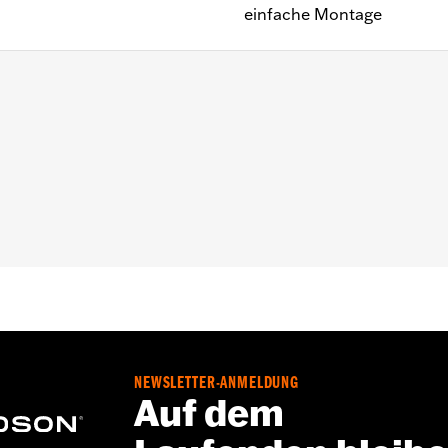
einfache Montage
FXCW, FXCWC, FXSB, FXSBSE, FXSE und FXST-Aus sowie Model
llen®-Schlüssel
NEWSLETTER-ANMELDUNG
Auf dem