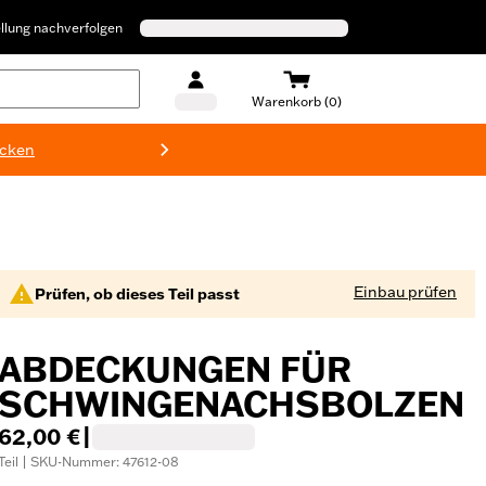
llung nachverfolgen
Warenkorb (0)
ecken
Harley-D
Einbau prüfen
Prüfen, ob dieses Teil passt
ABDECKUNGEN FÜR
SCHWINGENACHSBOLZEN
62,00 €
|
Teil | SKU-Nummer: 47612-08