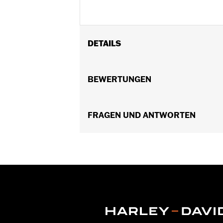
DETAILS
Für Softail® Modelle ’08–’17 (außer 
Position auf Motorrad:
BEWERTUNGEN
Hinten
In Einheiten erhältlich:
Paar
In der Box:
Feststellschrauben und A
FRAGEN UND ANTWORTEN