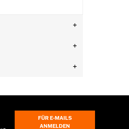
le mit Soziustrittbrett-Kit).
FÜR E-MAILS
ANMELDEN