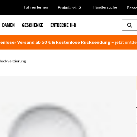
Fahren lernen
Händlersuche
Probefahrt
Beste
DAMEN
GESCHENKE
ENTDECKE H-D
enloser Versand ab 50 € & kostenlose Rücksendung –
jetzt entd
eckverzierung