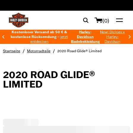
web accessibility
(0)
Kostenloser Versand ab 50 € &
Harley-
New! Dickies x
kostenlose Rücksendung –
jetzt
Davidson
Harley-
entdecken
Badebekleidung
Davidson
/
/
Startseite
Motorradteile
2020 Road Glide® Limited
2020 ROAD GLIDE®
LIMITED