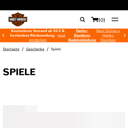
web accessibility
(0)
Kostenloser Versand ab 50 € &
Harley-
New! Dickies x
kostenlose Rücksendung –
jetzt
Davidson
Harley-
entdecken
Badebekleidung
Davidson
/
/
Startseite
Geschenke
Spiele
SPIELE