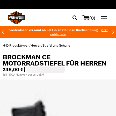
web accessibility
(0)
Kostenloser Versand ab 50 € & kostenlose Rücksendung –
jetzt
entdecken
H-D Produkttypen
Herren
Stiefel und Schuhe
/
/
BROCKMAN CE
MOTORRADSTIEFEL FÜR HERREN
248,00 €
|
Teil | SKU-Nummer: 99505-24EM