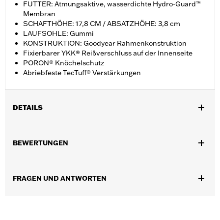
FUTTER: Atmungsaktive, wasserdichte Hydro-Guard™
Membran
SCHAFTHÖHE: 17,8 CM / ABSATZHÖHE: 3,8 cm
LAUFSOHLE: Gummi
KONSTRUKTION: Goodyear Rahmenkonstruktion
Fixierbarer YKK® Reißverschluss auf der Innenseite
PORON® Knöchelschutz
Abriebfeste TecTuff® Verstärkungen
DETAILS
Geschlecht:
Herren
BEWERTUNGEN
Funktionsmerkmale:
Wasserdicht
Technology:
Waterproof
Dimension Description:
SCHAFTHÖHE: 17,8 CM /
FRAGEN UND ANTWORTEN
ABSATZHÖHE: 3,8 cm