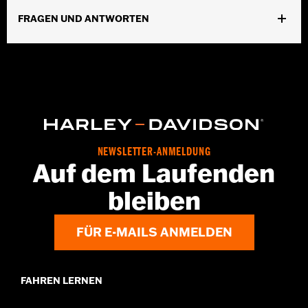
Zwei-Wege-FrontreiÃŸverschluss
FRAGEN UND ANTWORTEN
GARANTIE:
5 Jahre beschränkte Garantie – Alle Details dazu auf
www.h-d.com/warranty
Herkunft:
Importiert
NEWSLETTER-ANMELDUNG
Auf dem Laufenden
bleiben
FÜR E-MAILS ANMELDEN
FAHREN LERNEN