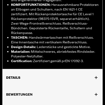
und angenehmeres Tragegefühl.
KOMFORTFUNKTIONEN
:
Herausnehmbare Protektoren
an Ellbogen und Schultern, nach EN 1621-1 CE
zertifiziert. Mit Rückenprotektortasche für CE Level 1
Rückenprotektor (98375-15VR, separat erhältlich).
Zwei-Wege-Frontreißverschluss. Reißverschluss-
Bündchen. Gepolsterte Rückentaille, Schultern und
Rückenpasse.
TASCHEN
:
Handwärmertaschen mit Reißverschluss.
Eine Innentasche mit vertikalem Reißverschluss.
Design-Details
:
Lederstücke und gestickte Motive.
Materialien
:
Mittelschweres, abriebfestes Rindsleder.
Polyester-Netzfutter.
Certification
:
Zertifiziert gemäß prEN 17092-3.
DETAILS
Geschlecht:
Damen
,
,
BEWERTUNGEN
Funktionsmerkmale:
Abriebfestigkeit
Protektorentaschen
,
,
,
Gepolstert
Taschen
Weitenverstellung mit DruckknÃ¶pfen