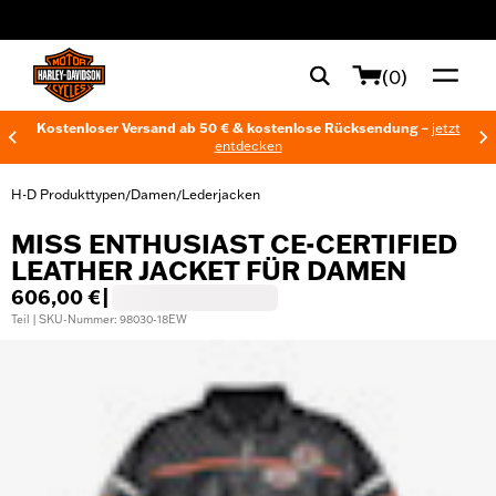
web accessibility
(0)
Kostenloser Versand ab 50 € & kostenlose Rücksendung –
jetzt
entdecken
H-D Produkttypen
Damen
Lederjacken
/
/
MISS ENTHUSIAST CE-CERTIFIED
LEATHER JACKET FÜR DAMEN
606,00 €
|
Teil | SKU-Nummer: 98030-18EW