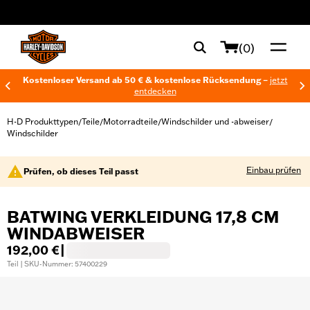
web accessibility
(0)
Kostenloser Versand ab 50 € & kostenlose Rücksendung –
jetzt
entdecken
H-D Produkttypen
Teile
Motorradteile
Windschilder und -abweiser
/
/
/
/
Windschilder
Einbau prüfen
Prüfen, ob dieses Teil passt
BATWING VERKLEIDUNG 17,8 CM
WINDABWEISER
192,00 €
|
Teil | SKU-Nummer: 57400229