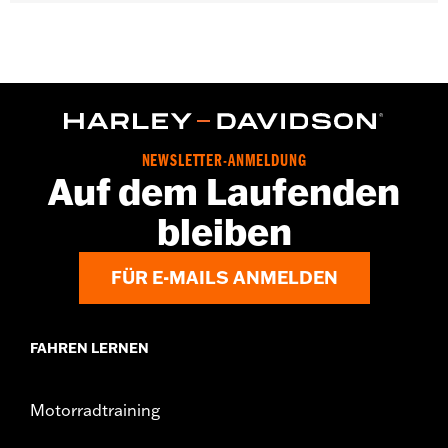
NOTIZEN:
Motorradbatterien werden nach den strengen
Anforderungen von Harley-Davidson® gebaut und
genau getestet. Die Kapazitäten von H-D® AGM-
Batterien werden durch die strengen Vorschriften
und Tests des Battery Council International bestimmt.
NEWSLETTER-ANMELDUNG
Auf dem Laufenden
bleiben
FÜR E-MAILS ANMELDEN
FAHREN LERNEN
Motorradtraining