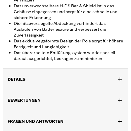
verlängert
Das unverwechselbare H-D® Bar & Shield ist in das
Gehäuse eingegossen und sorgt für eine schnelle und
sichere Erkennung
Die hitzeversiegelte Abdeckung verhindert das
Auslaufen von Batteriesäure und verbessert die
Zuverlässigkeit
Das exklusive geformte Design der Pole sorgt für höhere
Festigkeit und Langlebigkeit
Das überarbeitete Entlüftungssystem wurde speziell
darauf ausgerichtet, Leckagen zu minimieren
DETAILS
Für Touring ab ’97 und Trike Modelle ab ’09.
In Einheiten erhältlich:
Jeweils
BEWERTUNGEN
In der Box:
1 Batterie
WARNUNG:
Batteriepole, -klemmen und dazugehöriges
Zubehör enthalten Bleiverbindungen, Chemikalien,
FRAGEN UND ANTWORTEN
die dem Staat Kalifornien als krebserregend und
Geburtsschäden verursachend bekannt sind.