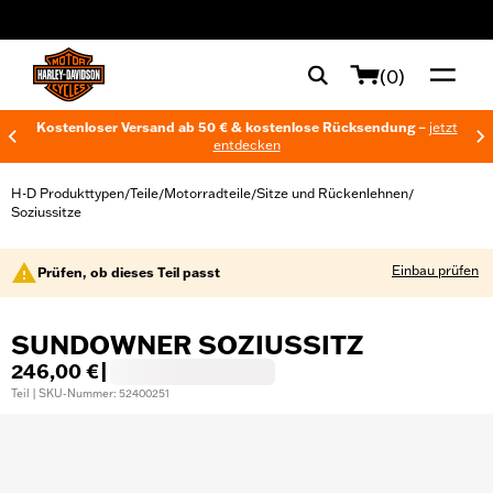
web accessibility
(0)
Kostenloser Versand ab 50 € & kostenlose Rücksendung –
jetzt
entdecken
H-D Produkttypen
Teile
Motorradteile
Sitze und Rückenlehnen
/
/
/
/
Soziussitze
Einbau prüfen
Prüfen, ob dieses Teil passt
SUNDOWNER SOZIUSSITZ
246,00 €
|
Teil | SKU-Nummer: 52400251