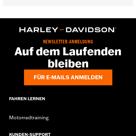
Material:
Vinyl
In der Box:
Soziussitz, Verlängerung des
Hinterradschutzblechs, Haltegurt, Befestigungsteile und
Installationsanleitung
Soziussitzbreite:
9.69
NEWSLETTER-ANMELDUNG
Auf dem Laufenden
bleiben
FÜR E-MAILS ANMELDEN
FAHREN LERNEN
Motorradtraining
KUNDEN-SUPPORT