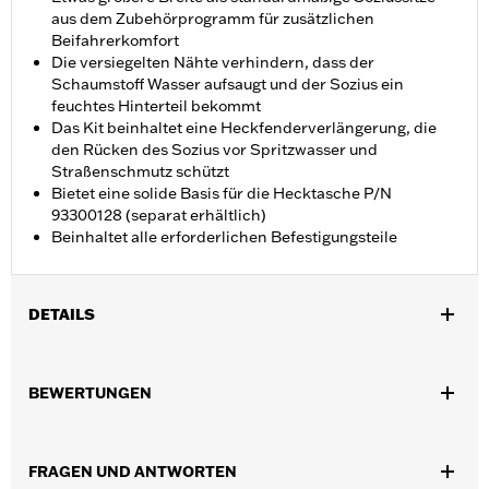
aus dem Zubehörprogramm für zusätzlichen
Beifahrerkomfort
Die versiegelten Nähte verhindern, dass der
Schaumstoff Wasser aufsaugt und der Sozius ein
feuchtes Hinterteil bekommt
Das Kit beinhaltet eine Heckfenderverlängerung, die
den Rücken des Sozius vor Spritzwasser und
Straßenschmutz schützt
Bietet eine solide Basis für die Hecktasche P/N
93300128 (separat erhältlich)
Beinhaltet alle erforderlichen Befestigungsteile
DETAILS
Für RH1250S Modelle ab ’21 mit Sundowner™ Solo-Sitz P/N
52000510. Der Einbau erfordert Soziusfußrasten und das
BEWERTUNGEN
Soziusfußrasten-Montagekit P/N 50502192.
Installationsanleitung
Separat erhältlich:
Sundowner™ Solo-Sitz P/N 52000510
FRAGEN UND ANTWORTEN
In Einheiten erhältlich:
Jeweils