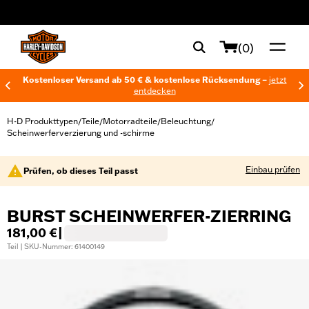
web accessibility
(0)
Kostenloser Versand ab 50 € & kostenlose Rücksendung –
jetzt
entdecken
H-D Produkttypen
Teile
Motorradteile
Beleuchtung
/
/
/
/
Scheinwerferverzierung und -schirme
Einbau prüfen
Prüfen, ob dieses Teil passt
BURST SCHEINWERFER-ZIERRING
181,00 €
|
Teil | SKU-Nummer: 61400149