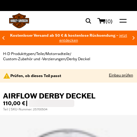
web accessibility
(0)
Kostenloser Versand ab 50 € & kostenlose Rücksendung –
jetzt
entdecken
H-D Produkttypen
Teile
Motorradteile
/
/
/
Custom-Zubehör und -Verzierungen
Derby Deckel
/
Einbau prüfen
Prüfen, ob dieses Teil passt
AIRFLOW DERBY DECKEL
110,00 €
|
Teil | SKU-Nummer: 25700504