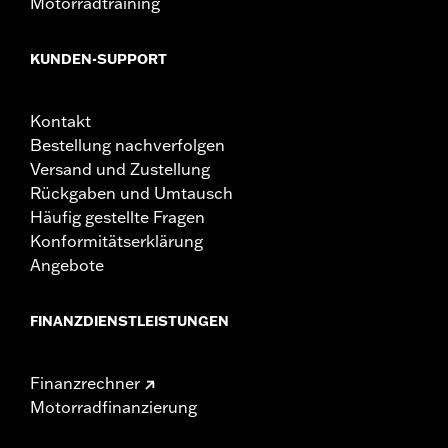
Motorradtraining
überschreiten. Die Verwendung als Sitz oder das
Überschreiten der Gewichtskapazität kann zu
Problemen beim Fahrverhalten führen, die den
KUNDEN-SUPPORT
Verlust der Kontrolle und schwere oder tödliche
Verletzungen zur Folge haben können.
Kontakt
Bestellung nachverfolgen
Versand und Zustellung
Rückgaben und Umtausch
Häufig gestellte Fragen
Konformitätserklärung
Angebote
FINANZDIENSTLEISTUNGEN
Finanzrechner
Motorradfinanzierung