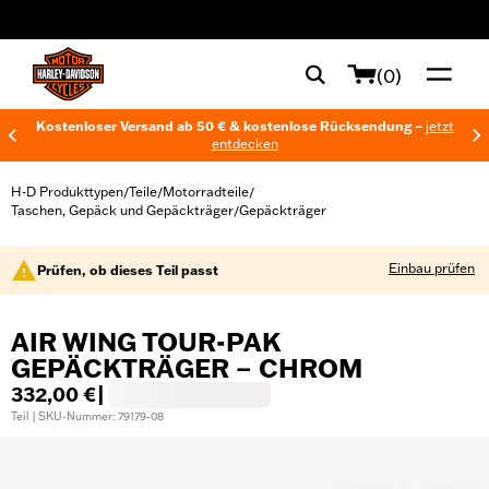
web accessibility
(0)
Kostenloser Versand ab 50 € & kostenlose Rücksendung –
jetzt
entdecken
H-D Produkttypen
Teile
Motorradteile
/
/
/
Taschen, Gepäck und Gepäckträger
Gepäckträger
/
Einbau prüfen
Prüfen, ob dieses Teil passt
AIR WING TOUR-PAK
GEPÄCKTRÄGER – CHROM
332,00 €
|
Teil | SKU-Nummer: 79179-08