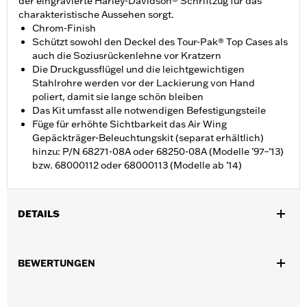
der eingravierte Harley-Davidson® Schriftzug für das
charakteristische Aussehen sorgt.
Chrom-Finish
Schützt sowohl den Deckel des Tour-Pak® Top Cases als
auch die Soziusrückenlehne vor Kratzern
Die Druckgussflügel und die leichtgewichtigen
Stahlrohre werden vor der Lackierung von Hand
poliert, damit sie lange schön bleiben
Das Kit umfasst alle notwendigen Befestigungsteile
Füge für erhöhte Sichtbarkeit das Air Wing
Gepäckträger-Beleuchtungskit (separat erhältlich)
hinzu: P/N 68271-08A oder 68250-08A (Modelle ’97–’13)
bzw. 68000112 oder 68000113 (Modelle ab ’14)
DETAILS
Geeignet für FLHTCUGSE, FLTRK, King, Chopped und Razor-
Pak Tour-Pak® Top Case Deckel sowie FLHLT, FLHLTSE,
BEWERTUNGEN
FLHXL, FLHXLSE und FLTRXL Modelle ab ’26. Montageloch-
Bohrschablone abgestimmt auf Premium Tour-Pak®
Gepäckträger P/N 53665-87. Da die Tour-Pak Lackierungen von