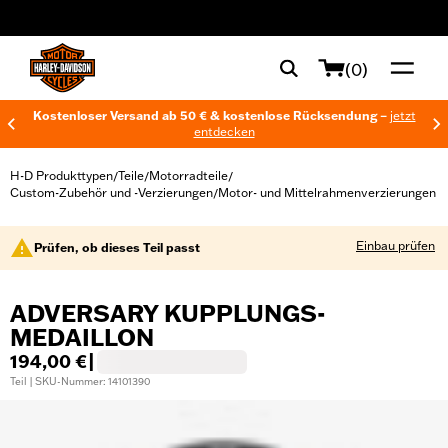
web accessibility
(0)
Kostenloser Versand ab 50 € & kostenlose Rücksendung –
jetzt
entdecken
H-D Produkttypen
Teile
Motorradteile
/
/
/
Custom-Zubehör und -Verzierungen
Motor- und Mittelrahmenverzierungen
/
Einbau prüfen
Prüfen, ob dieses Teil passt
ADVERSARY KUPPLUNGS-
MEDAILLON
194,00 €
|
Teil | SKU-Nummer: 14101390