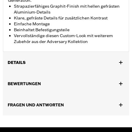
Generation.
Strapazierfähiges Graphit-Finish mit hellen gefrästen
Aluminium-Details
Klare, gefräste Details für zusätzlichen Kontrast
Einfache Montage
Beinhaltet Befestigungsteile
Vervollständige diesen Custom-Look mit weiterem
Zubehör aus der Adversary Kollektion
DETAILS
Geeignet für Modelle von ’21 bis ’25 mit Revolution Max Motor.
Installationsanleitung
BEWERTUNGEN
Kollektion:
Adversary
In Einheiten erhältlich:
Jeweils
In der Box:
Kupplungsmedaillon, Befestigungsteile und
FRAGEN UND ANTWORTEN
Installationsanleitung
GARANTIE:
,,,,,,,,,,,,,,,,,,,,,,,,,,,,,,,,,,,,,,,,,,,,,,,,,,,,,,,,,,,,,,,,,,